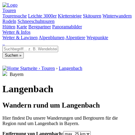
Touren
Tourensuche
Leichte 3000er
Klettersteige
Skitouren
Winterwandern
Rodeln
Schneeschuhtouren
Hütten
Karte
Bergpartner
Panoramabilder
Wetter & Infos
Wetter & Lawinen
Alpenblumen
Alpentiere
Wegpunkte
Startseite
›
Touren
›
Langenbach
Bayern
Langenbach
Wandern rund um Langenbach
Hier findest Du unsere Wanderungen und Bergtouren für die
Region rund um Langenbach in Bayern.
Entfernung von Langenbach: