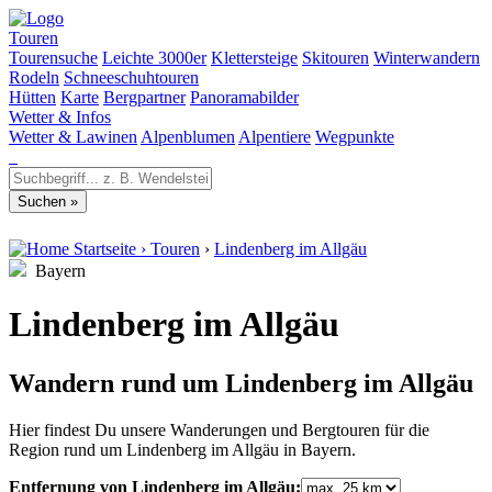
Touren
Tourensuche
Leichte 3000er
Klettersteige
Skitouren
Winterwandern
Rodeln
Schneeschuhtouren
Hütten
Karte
Bergpartner
Panoramabilder
Wetter & Infos
Wetter & Lawinen
Alpenblumen
Alpentiere
Wegpunkte
Startseite
›
Touren
›
Lindenberg im Allgäu
Bayern
Lindenberg im Allgäu
Wandern rund um Lindenberg im Allgäu
Hier findest Du unsere Wanderungen und Bergtouren für die
Region rund um Lindenberg im Allgäu in Bayern.
Entfernung von Lindenberg im Allgäu: