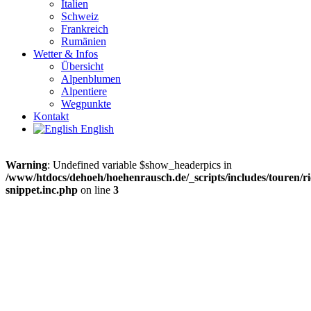
Italien
Schweiz
Frankreich
Rumänien
Wetter & Infos
Übersicht
Alpenblumen
Alpentiere
Wegpunkte
Kontakt
English
Warning
: Undefined variable $show_headerpics in
/www/htdocs/dehoeh/hoehenrausch.de/_scripts/includes/touren/ri
snippet.inc.php
on line
3