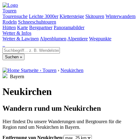
Touren
Tourensuche
Leichte 3000er
Klettersteige
Skitouren
Winterwandern
Rodeln
Schneeschuhtouren
Hütten
Karte
Bergpartner
Panoramabilder
Wetter & Infos
Wetter & Lawinen
Alpenblumen
Alpentiere
Wegpunkte
Startseite
›
Touren
›
Neukirchen
Bayern
Neukirchen
Wandern rund um Neukirchen
Hier findest Du unsere Wanderungen und Bergtouren für die
Region rund um Neukirchen in Bayern.
Entfernung von Neukirchen: