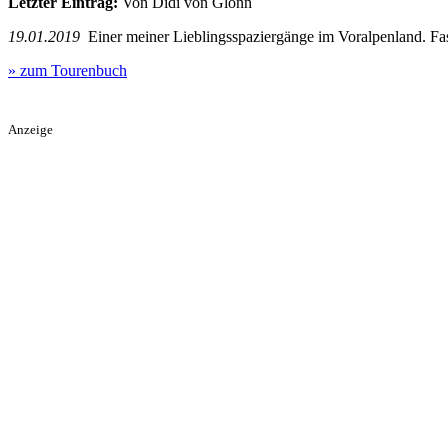
Letzter Eintrag:
Von Didi von Glonn
19.01.2019
Einer meiner Lieblingsspaziergänge im Voralpenland. Fas
» zum Tourenbuch
Anzeige