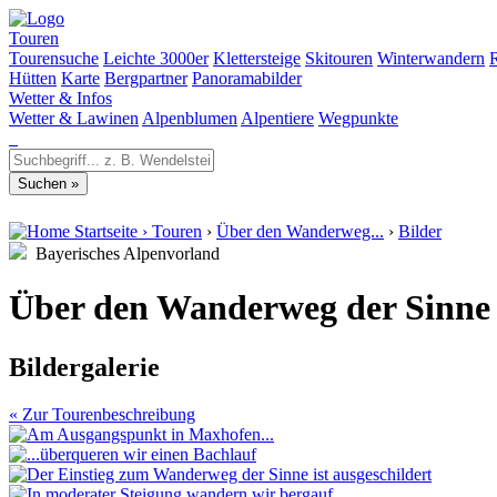
Touren
Tourensuche
Leichte 3000er
Klettersteige
Skitouren
Winterwandern
Hütten
Karte
Bergpartner
Panoramabilder
Wetter & Infos
Wetter & Lawinen
Alpenblumen
Alpentiere
Wegpunkte
Startseite
›
Touren
›
Über den Wanderweg...
›
Bilder
Bayerisches Alpenvorland
Über den Wanderweg der Sinne 
Bildergalerie
« Zur Tourenbeschreibung