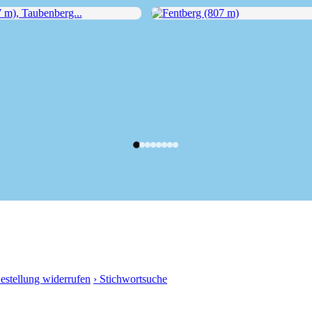
), Taubenberg...
Fentberg (807 m)
Bestellung widerrufen
› Stichwortsuche