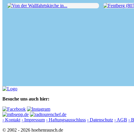
Von der Wallfahrtskirche in...
Fentberg (807 m
Besuche uns auch hier:
› Kontakt
› Impressum
› Haftungsausschluss
› Datenschutz
› AGB
› 
© 2002 - 2026 hoehenrausch.de