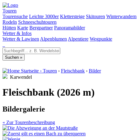
Touren
Tourensuche
Leichte 3000er
Klettersteige
Skitouren
Winterwandern
Rodeln
Schneeschuhtouren
Hütten
Karte
Bergpartner
Panoramabilder
Wetter & Infos
Wetter & Lawinen
Alpenblumen
Alpentiere
Wegpunkte
Startseite
›
Touren
›
Fleischbank
›
Bilder
Karwendel
Fleischbank (2026 m)
Bildergalerie
« Zur Tourenbeschreibung