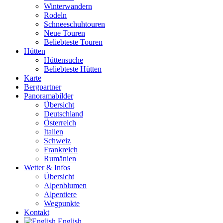
Winterwandern
Rodeln
Schneeschuhtouren
Neue Touren
Beliebteste Touren
Hütten
Hüttensuche
Beliebteste Hütten
Karte
Bergpartner
Panoramabilder
Übersicht
Deutschland
Österreich
Italien
Schweiz
Frankreich
Rumänien
Wetter & Infos
Übersicht
Alpenblumen
Alpentiere
Wegpunkte
Kontakt
English