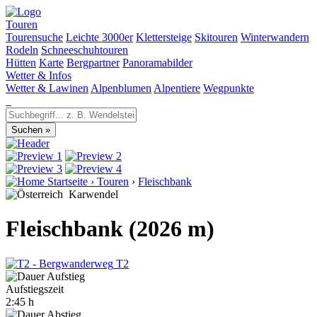
Touren
Tourensuche
Leichte 3000er
Klettersteige
Skitouren
Winterwandern
Rodeln
Schneeschuhtouren
Hütten
Karte
Bergpartner
Panoramabilder
Wetter & Infos
Wetter & Lawinen
Alpenblumen
Alpentiere
Wegpunkte
Startseite
›
Touren
›
Fleischbank
Karwendel
Fleischbank (2026 m)
T2
Aufstiegszeit
2:45 h