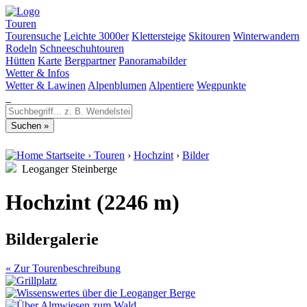
Touren
Tourensuche
Leichte 3000er
Klettersteige
Skitouren
Winterwandern
Rodeln
Schneeschuhtouren
Hütten
Karte
Bergpartner
Panoramabilder
Wetter & Infos
Wetter & Lawinen
Alpenblumen
Alpentiere
Wegpunkte
Startseite
›
Touren
›
Hochzint
›
Bilder
Leoganger Steinberge
Hochzint (2246 m)
Bildergalerie
« Zur Tourenbeschreibung