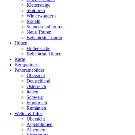
Klettersteige
Skitouren
Winterwandern
Rodeln
Schneeschuhtouren
Neue Touren
Beliebteste Touren
Hütten
Hüttensuche
Beliebteste Hütten
Karte
Bergpartner
Panoramabilder
Übersicht
Deutschland
Österreich
Italien
Schweiz
Frankreich
Rumänien
Wetter & Infos
Übersicht
Alpenblumen
Alpentiere