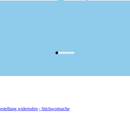
10 m)
Kraxentrager (2998 m)
Bestellung widerrufen
› Stichwortsuche