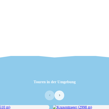
Touren in der Umgebung
‹
›