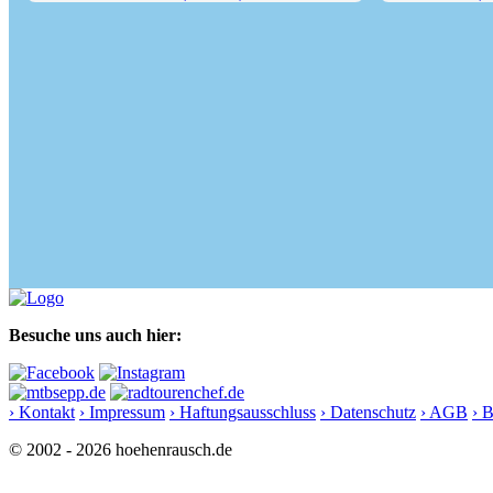
Schönbichler Horn (3134 m)
Hochfeiler (35
Besuche uns auch hier:
› Kontakt
› Impressum
› Haftungsausschluss
› Datenschutz
› AGB
› 
© 2002 - 2026 hoehenrausch.de