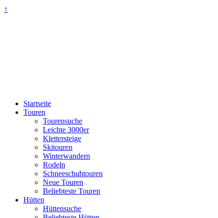
↑
Startseite
Touren
Tourensuche
Leichte 3000er
Klettersteige
Skitouren
Winterwandern
Rodeln
Schneeschuhtouren
Neue Touren
Beliebteste Touren
Hütten
Hüttensuche
Beliebteste Hütten