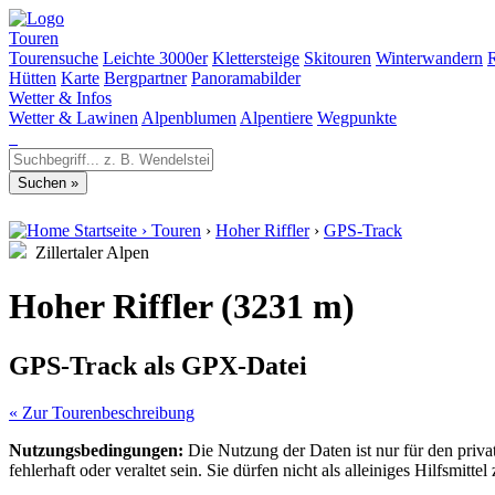
Touren
Tourensuche
Leichte 3000er
Klettersteige
Skitouren
Winterwandern
Hütten
Karte
Bergpartner
Panoramabilder
Wetter & Infos
Wetter & Lawinen
Alpenblumen
Alpentiere
Wegpunkte
Startseite
›
Touren
›
Hoher Riffler
›
GPS-Track
Zillertaler Alpen
Hoher Riffler (3231 m)
GPS-Track als GPX-Datei
« Zur Tourenbeschreibung
Nutzungsbedingungen:
Die Nutzung der Daten ist nur für den priv
fehlerhaft oder veraltet sein. Sie dürfen nicht als alleiniges Hilfsmi