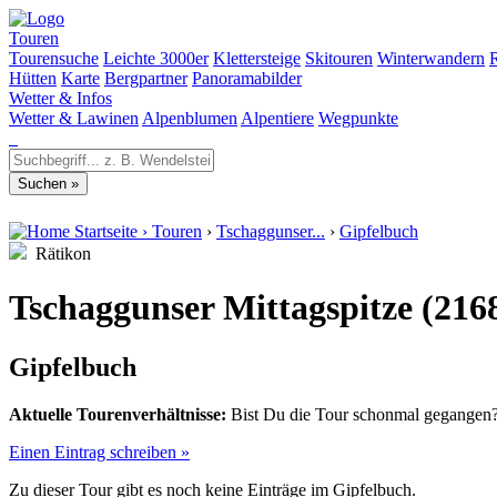
Touren
Tourensuche
Leichte 3000er
Klettersteige
Skitouren
Winterwandern
Hütten
Karte
Bergpartner
Panoramabilder
Wetter & Infos
Wetter & Lawinen
Alpenblumen
Alpentiere
Wegpunkte
Startseite
›
Touren
›
Tschaggunser...
›
Gipfelbuch
Rätikon
Tschaggunser Mittagspitze (216
Gipfelbuch
Aktuelle Tourenverhältnisse:
Bist Du die Tour schonmal gegangen? 
Einen Eintrag schreiben »
Zu dieser Tour gibt es noch keine Einträge im Gipfelbuch.