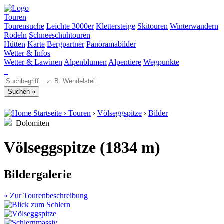
Touren
Tourensuche
Leichte 3000er
Klettersteige
Skitouren
Winterwandern
Rodeln
Schneeschuhtouren
Hütten
Karte
Bergpartner
Panoramabilder
Wetter & Infos
Wetter & Lawinen
Alpenblumen
Alpentiere
Wegpunkte
Startseite
›
Touren
›
Völseggspitze
›
Bilder
Dolomiten
Völseggspitze (1834 m)
Bildergalerie
« Zur Tourenbeschreibung