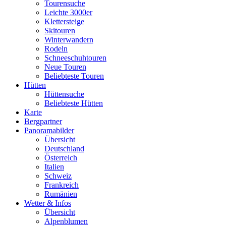
Tourensuche
Leichte 3000er
Klettersteige
Skitouren
Winterwandern
Rodeln
Schneeschuhtouren
Neue Touren
Beliebteste Touren
Hütten
Hüttensuche
Beliebteste Hütten
Karte
Bergpartner
Panoramabilder
Übersicht
Deutschland
Österreich
Italien
Schweiz
Frankreich
Rumänien
Wetter & Infos
Übersicht
Alpenblumen