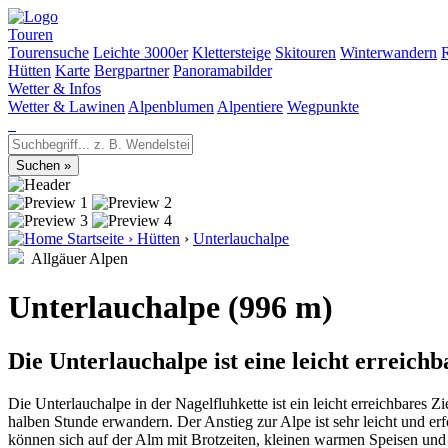
Touren
Tourensuche
Leichte 3000er
Klettersteige
Skitouren
Winterwandern
Hütten
Karte
Bergpartner
Panoramabilder
Wetter & Infos
Wetter & Lawinen
Alpenblumen
Alpentiere
Wegpunkte
Startseite
›
Hütten
›
Unterlauchalpe
Allgäuer Alpen
Unterlauchalpe (996 m)
Die Unterlauchalpe ist eine leicht erreic
Die Unterlauchalpe in der Nagelfluhkette ist ein leicht erreichbares 
halben Stunde erwandern. Der Anstieg zur Alpe ist sehr leicht und er
können sich auf der Alm mit Brotzeiten, kleinen warmen Speisen un