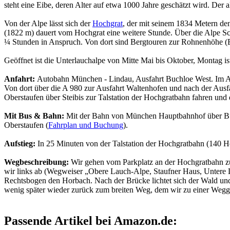
steht eine Eibe, deren Alter auf etwa 1000 Jahre geschätzt wird. De
Von der Alpe lässt sich der
Hochgrat
, der mit seinem 1834 Metern den
(1822 m) dauert vom Hochgrat eine weitere Stunde. Über die Alpe S
¼ Stunden in Anspruch. Von dort sind Bergtouren zur Rohnenhöhe (
Geöffnet ist die Unterlauchalpe von Mitte Mai bis Oktober, Montag is
Anfahrt:
Autobahn München - Lindau, Ausfahrt Buchloe West. Im An
Von dort über die A 980 zur Ausfahrt Waltenhofen und nach der Ausf
Oberstaufen über Steibis zur Talstation der Hochgratbahn fahren und 
Mit Bus & Bahn:
Mit der Bahn von München Hauptbahnhof über Buc
Oberstaufen (
Fahrplan und Buchung
).
Aufstieg:
In 25 Minuten von der Talstation der Hochgratbahn (140 H
Wegbeschreibung:
Wir gehen vom Parkplatz an der Hochgratbahn zur 
wir links ab (Wegweiser „Obere Lauch-Alpe, Staufner Haus, Untere L
Rechtsbogen den Horbach. Nach der Brücke lichtet sich der Wald un
wenig später wieder zurück zum breiten Weg, dem wir zu einer Weggab
Passende Artikel bei Amazon.de: