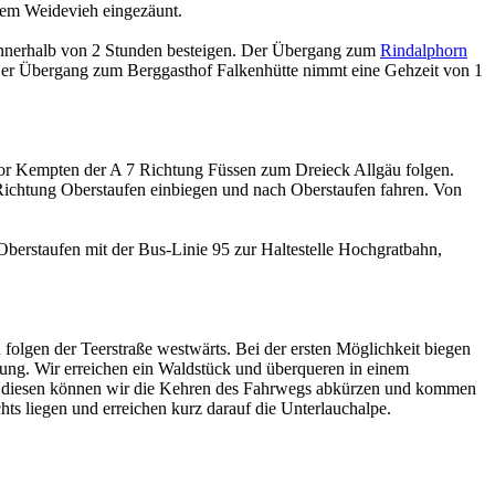
 dem Weidevieh eingezäunt.
nnerhalb von 2 Stunden besteigen. Der Übergang zum
Rindalphorn
Der Übergang zum Berggasthof Falkenhütte nimmt eine Gehzeit von 1
or Kempten der A 7 Richtung Füssen zum Dreieck Allgäu folgen.
 Richtung Oberstaufen einbiegen und nach Oberstaufen fahren. Von
rstaufen mit der Bus-Linie 95 zur Haltestelle Hochgratbahn,
 folgen der Teerstraße westwärts. Bei der ersten Möglichkeit biegen
ung. Wir erreichen ein Waldstück und überqueren in einem
ber diesen können wir die Kehren des Fahrwegs abkürzen und kommen
ts liegen und erreichen kurz darauf die Unterlauchalpe.