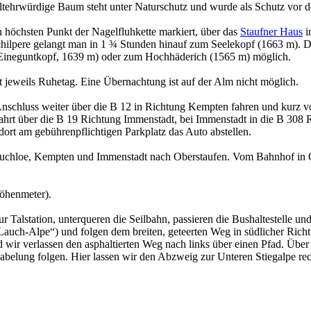
r altehrwürdige Baum steht unter Naturschutz und wurde als Schutz vor
 höchsten Punkt der Nagelfluhkette markiert, über das
Staufner Haus
i
chilpere gelangt man in 1 ¾ Stunden hinauf zum Seelekopf (1663 m). 
Eineguntkopf, 1639 m) oder zum Hochhäderich (1565 m) möglich.
t jeweils Ruhetag. Eine Übernachtung ist auf der Alm nicht möglich.
schluss weiter über die B 12 in Richtung Kempten fahren und kurz v
ahrt über die B 19 Richtung Immenstadt, bei Immenstadt in die B 308
dort am gebührenpflichtigen Parkplatz das Auto abstellen.
hloe, Kempten und Immenstadt nach Oberstaufen. Vom Bahnhof in Obe
öhenmeter).
Talstation, unterqueren die Seilbahn, passieren die Bushaltestelle und
auch-Alpe“) und folgen dem breiten, geteerten Weg in südlicher Richt
d wir verlassen den asphaltierten Weg nach links über einen Pfad. Ü
elung folgen. Hier lassen wir den Abzweig zur Unteren Stiegalpe rech