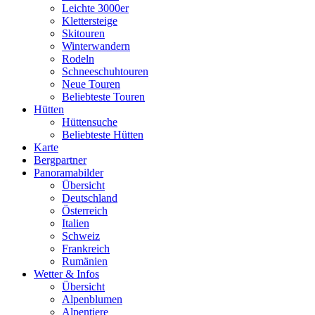
Leichte 3000er
Klettersteige
Skitouren
Winterwandern
Rodeln
Schneeschuhtouren
Neue Touren
Beliebteste Touren
Hütten
Hüttensuche
Beliebteste Hütten
Karte
Bergpartner
Panoramabilder
Übersicht
Deutschland
Österreich
Italien
Schweiz
Frankreich
Rumänien
Wetter & Infos
Übersicht
Alpenblumen
Alpentiere