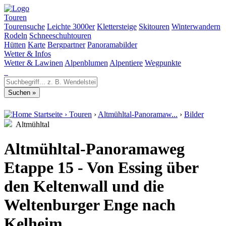
Touren
Tourensuche
Leichte 3000er
Klettersteige
Skitouren
Winterwandern
Rodeln
Schneeschuhtouren
Hütten
Karte
Bergpartner
Panoramabilder
Wetter & Infos
Wetter & Lawinen
Alpenblumen
Alpentiere
Wegpunkte
Startseite
›
Touren
›
Altmühltal-Panoramaw...
›
Bilder
Altmühltal
Altmühltal-Panoramaweg
Etappe 15 - Von Essing über
den Keltenwall und die
Weltenburger Enge nach
Kelheim