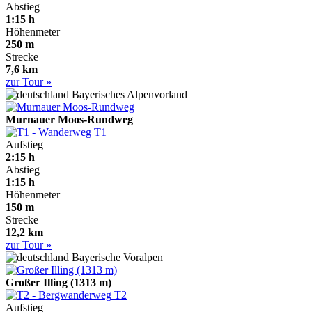
Abstieg
1:15 h
Höhenmeter
250 m
Strecke
7,6 km
zur Tour »
Bayerisches Alpenvorland
Murnauer Moos-Rundweg
T1
Aufstieg
2:15 h
Abstieg
1:15 h
Höhenmeter
150 m
Strecke
12,2 km
zur Tour »
Bayerische Voralpen
Großer Illing (1313 m)
T2
Aufstieg