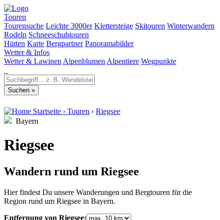
Touren
Tourensuche
Leichte 3000er
Klettersteige
Skitouren
Winterwandern
Rodeln
Schneeschuhtouren
Hütten
Karte
Bergpartner
Panoramabilder
Wetter & Infos
Wetter & Lawinen
Alpenblumen
Alpentiere
Wegpunkte
Startseite
›
Touren
›
Riegsee
Bayern
Riegsee
Wandern rund um Riegsee
Hier findest Du unsere Wanderungen und Bergtouren für die
Region rund um Riegsee in Bayern.
Entfernung von Riegsee: