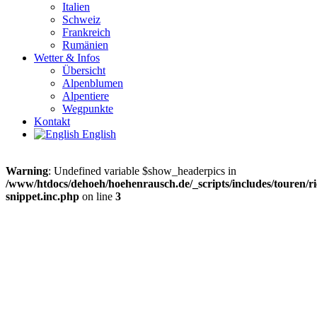
Italien
Schweiz
Frankreich
Rumänien
Wetter & Infos
Übersicht
Alpenblumen
Alpentiere
Wegpunkte
Kontakt
English
Warning
: Undefined variable $show_headerpics in
/www/htdocs/dehoeh/hoehenrausch.de/_scripts/includes/touren/ri
snippet.inc.php
on line
3