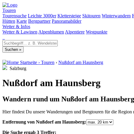
Touren
Tourensuche
Leichte 3000er
Klettersteige
Skitouren
Winterwandern
Hütten
Karte
Bergpartner
Panoramabilder
Wetter & Infos
Wetter & Lawinen
Alpenblumen
Alpentiere
Wegpunkte
Startseite
›
Touren
›
Nußdorf am Haunsberg
Salzburg
Nußdorf am Haunsberg
Wandern rund um Nußdorf am Haunsber
Hier findest Du unsere Wanderungen und Bergtouren für die Region
Entfernung von Nußdorf am Haunsberg:
Die Suche ergab 3 Treffer: