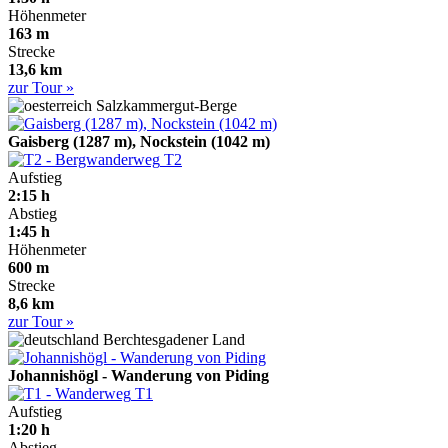
Höhenmeter
163 m
Strecke
13,6 km
zur Tour »
Salzkammergut-Berge
Gaisberg (1287 m), Nockstein (1042 m)
T2
Aufstieg
2:15 h
Abstieg
1:45 h
Höhenmeter
600 m
Strecke
8,6 km
zur Tour »
Berchtesgadener Land
Johannishögl - Wanderung von Piding
T1
Aufstieg
1:20 h
Abstieg