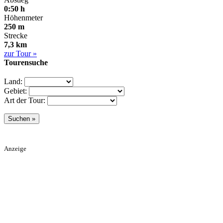
0:50 h
Höhenmeter
250 m
Strecke
7,3 km
zur Tour »
Tourensuche
Land:
Gebiet:
Art der Tour:
Anzeige