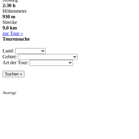
2:30 h
Höhenmeter
930 m
Strecke
9,0 km
zur Tour »
Tourensuche
Land:
Gebiet:
Art der Tour:
Anzeige