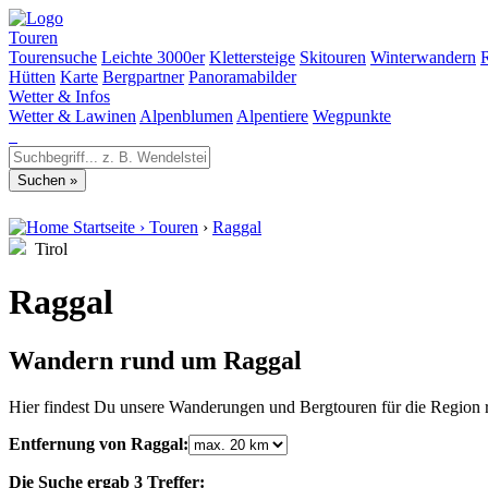
Touren
Tourensuche
Leichte 3000er
Klettersteige
Skitouren
Winterwandern
Hütten
Karte
Bergpartner
Panoramabilder
Wetter & Infos
Wetter & Lawinen
Alpenblumen
Alpentiere
Wegpunkte
Startseite
›
Touren
›
Raggal
Tirol
Raggal
Wandern rund um Raggal
Hier findest Du unsere Wanderungen und Bergtouren für die Region r
Entfernung von Raggal:
Die Suche ergab 3 Treffer: