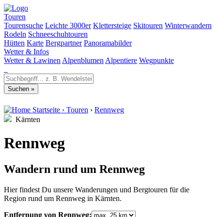
Touren
Tourensuche
Leichte 3000er
Klettersteige
Skitouren
Winterwandern
Rodeln
Schneeschuhtouren
Hütten
Karte
Bergpartner
Panoramabilder
Wetter & Infos
Wetter & Lawinen
Alpenblumen
Alpentiere
Wegpunkte
Startseite
›
Touren
›
Rennweg
Kärnten
Rennweg
Wandern rund um Rennweg
Hier findest Du unsere Wanderungen und Bergtouren für die
Region rund um Rennweg in Kärnten.
Entfernung von Rennweg: