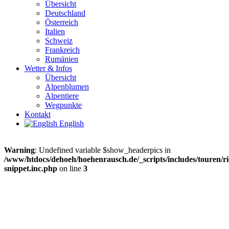
Übersicht
Deutschland
Österreich
Italien
Schweiz
Frankreich
Rumänien
Wetter & Infos
Übersicht
Alpenblumen
Alpentiere
Wegpunkte
Kontakt
English
Warning
: Undefined variable $show_headerpics in
/www/htdocs/dehoeh/hoehenrausch.de/_scripts/includes/touren/ri
snippet.inc.php
on line
3