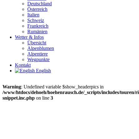
Deutschland
Österreich
Italien
Schweiz
Frankreich
Rumänien
Wetter & Infos
Übersicht
Alpenblumen
Alpentiere
Wegpunkte
Kontakt
English
Warning
: Undefined variable $show_headerpics in
/www/htdocs/dehoeh/hoehenrausch.de/_scripts/includes/touren/ri
snippet.inc.php
on line
3