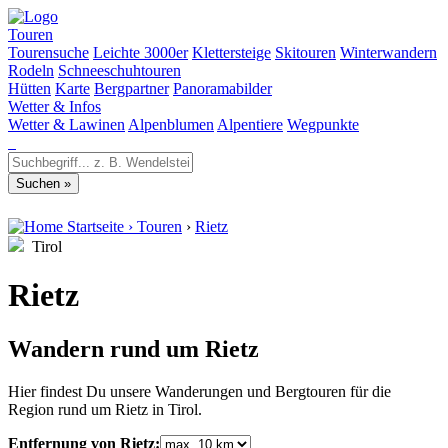
Touren
Tourensuche
Leichte 3000er
Klettersteige
Skitouren
Winterwandern
Rodeln
Schneeschuhtouren
Hütten
Karte
Bergpartner
Panoramabilder
Wetter & Infos
Wetter & Lawinen
Alpenblumen
Alpentiere
Wegpunkte
Startseite
›
Touren
›
Rietz
Tirol
Rietz
Wandern rund um Rietz
Hier findest Du unsere Wanderungen und Bergtouren für die
Region rund um Rietz in Tirol.
Entfernung von Rietz: