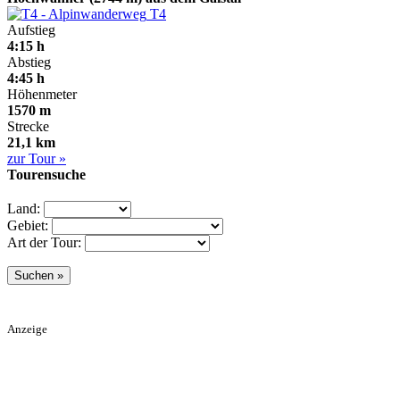
T4
Aufstieg
4:15 h
Abstieg
4:45 h
Höhenmeter
1570 m
Strecke
21,1 km
zur Tour »
Tourensuche
Land:
Gebiet:
Art der Tour:
Anzeige