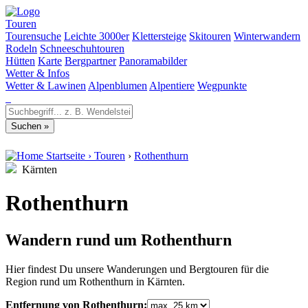
Touren
Tourensuche
Leichte 3000er
Klettersteige
Skitouren
Winterwandern
Rodeln
Schneeschuhtouren
Hütten
Karte
Bergpartner
Panoramabilder
Wetter & Infos
Wetter & Lawinen
Alpenblumen
Alpentiere
Wegpunkte
Startseite
›
Touren
›
Rothenthurn
Kärnten
Rothenthurn
Wandern rund um Rothenthurn
Hier findest Du unsere Wanderungen und Bergtouren für die
Region rund um Rothenthurn in Kärnten.
Entfernung von Rothenthurn: