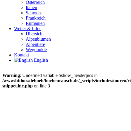
Österreich
Italien
Schweiz
Frankreich
Rumänien
Wetter & Infos
Übersicht
Alpenblumen
Alpentiere
Wegpunkte
Kontakt
English
Warning
: Undefined variable $show_headerpics in
/www/htdocs/dehoeh/hoehenrausch.de/_scripts/includes/touren/ri
snippet.inc.php
on line
3