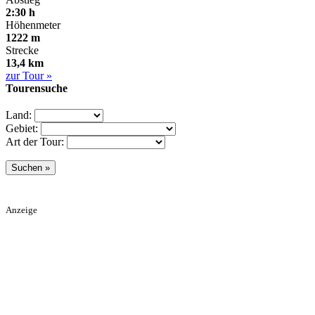
2:30 h
Höhenmeter
1222 m
Strecke
13,4 km
zur Tour »
Tourensuche
Land:
Gebiet:
Art der Tour:
Anzeige