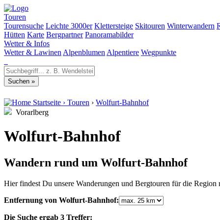
Touren
Tourensuche
Leichte 3000er
Klettersteige
Skitouren
Winterwandern
Hütten
Karte
Bergpartner
Panoramabilder
Wetter & Infos
Wetter & Lawinen
Alpenblumen
Alpentiere
Wegpunkte
Startseite
›
Touren
›
Wolfurt-Bahnhof
Vorarlberg
Wolfurt-Bahnhof
Wandern rund um Wolfurt-Bahnhof
Hier findest Du unsere Wanderungen und Bergtouren für die Region 
Entfernung von Wolfurt-Bahnhof:
Die Suche ergab 3 Treffer: