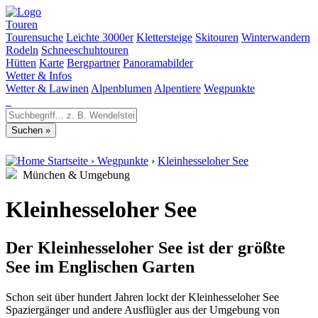
Touren
Tourensuche
Leichte 3000er
Klettersteige
Skitouren
Winterwandern
Rodeln
Schneeschuhtouren
Hütten
Karte
Bergpartner
Panoramabilder
Wetter & Infos
Wetter & Lawinen
Alpenblumen
Alpentiere
Wegpunkte
Startseite
›
Wegpunkte
›
Kleinhesseloher See
München & Umgebung
Kleinhesseloher See
Der Kleinhesseloher See ist der größte
See im Englischen Garten
Schon seit über hundert Jahren lockt der Kleinhesseloher See
Spaziergänger und andere Ausflügler aus der Umgebung von