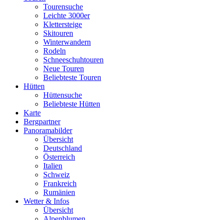
Tourensuche
Leichte 3000er
Klettersteige
Skitouren
Winterwandern
Rodeln
Schneeschuhtouren
Neue Touren
Beliebteste Touren
Hütten
Hüttensuche
Beliebteste Hütten
Karte
Bergpartner
Panoramabilder
Übersicht
Deutschland
Österreich
Italien
Schweiz
Frankreich
Rumänien
Wetter & Infos
Übersicht
Alpenblumen