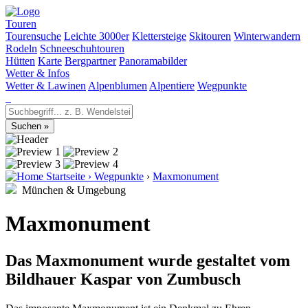
Touren
Tourensuche
Leichte 3000er
Klettersteige
Skitouren
Winterwandern
Rodeln
Schneeschuhtouren
Hütten
Karte
Bergpartner
Panoramabilder
Wetter & Infos
Wetter & Lawinen
Alpenblumen
Alpentiere
Wegpunkte
Startseite
›
Wegpunkte
›
Maxmonument
München & Umgebung
Maxmonument
Das Maxmonument wurde gestaltet vom
Bildhauer Kaspar von Zumbusch