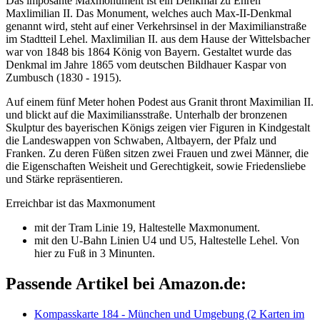
Das imposante Maxmonument ist ein Denkmal zu Ehren
Maxlimilian II. Das Monument, welches auch Max-II-Denkmal
genannt wird, steht auf einer Verkehrsinsel in der Maximilianstraße
im Stadtteil Lehel. Maxlimilian II. aus dem Hause der Wittelsbacher
war von 1848 bis 1864 König von Bayern. Gestaltet wurde das
Denkmal im Jahre 1865 vom deutschen Bildhauer Kaspar von
Zumbusch (1830 - 1915).
Auf einem fünf Meter hohen Podest aus Granit thront Maximilian II.
und blickt auf die Maximiliansstraße. Unterhalb der bronzenen
Skulptur des bayerischen Königs zeigen vier Figuren in Kindgestalt
die Landeswappen von Schwaben, Altbayern, der Pfalz und
Franken. Zu deren Füßen sitzen zwei Frauen und zwei Männer, die
die Eigenschaften Weisheit und Gerechtigkeit, sowie Friedensliebe
und Stärke repräsentieren.
Erreichbar ist das Maxmonument
mit der Tram Linie 19, Haltestelle Maxmonument.
mit den U-Bahn Linien U4 und U5, Haltestelle Lehel. Von
hier zu Fuß in 3 Minunten.
Passende Artikel bei Amazon.de:
Kompasskarte 184 - München und Umgebung (2 Karten im