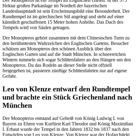
Der Monopteros ist ein Tempel im Englischen Garten. In der 375
Hektar großen Parkanlage im Nordteil der bayerischen
Landeshauptstadt ist sein Erscheinungsbild eine Besonderheit. Der
Rundtempel ist im griechischen Stil angelegt und steht auf einer
künstlich geschaffenen 15 Meter hohen Anhöhe. Das Dach des
Tempels wird von Säulen getragen.
Der Monopteros gehört zusammen mit dem Chinesischen Turm zu
den berühmtesten Wahrzeichen des Englischen Gartens. Besucher
schätzen am Monopteros den schönen Ausblick über den
Englischen Garten und auf die Stadt München. In schneereichen
Wintern tummeln sich sogar Schlittenfahrer an den Hängen um den
Monopteros. Da das Rodeln an dieser Stelle nicht offziell
freigegeben ist, passieren zünftige Schlittenfahrten nur auf eigene
Gefahr.
Leo von Klenze entwarf den Rundtempel
und brachte ein Stück Griechenland nach
München
Der Monopteros entstand auf Geheiß von König Ludwig I. von
Bayern zu Ehren von Kurfürst Karl Theodor und König Maximilian
I. Erbaut wurde der Tempel in den Jahren 1832 bis 1837 nach den
Entwürfen von Leo von Klenze. Von Klenze war der Hofarchitekt