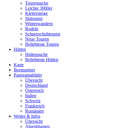
Tourensuche
Leichte 3000er
Klettersteige
Skitouren
Winterwandern
Rodeln
Schneeschuhtouren
Neue Touren
Beliebteste Touren
Hütten
Hüttensuche
Beliebteste Hütten
Karte
Bergpartner
Panoramabilder
Übersicht
Deutschland
Österreich
Italien
Schweiz
Frankreich
Rumänien
Wetter & Infos
Übersicht
Alpenblumen