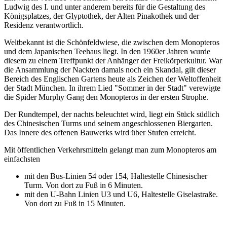
Ludwig des I. und unter anderem bereits für die Gestaltung des
Königsplatzes, der Glyptothek, der Alten Pinakothek und der
Residenz verantwortlich.
Weltbekannt ist die Schönfeldwiese, die zwischen dem Monopteros
und dem Japanischen Teehaus liegt. In den 1960er Jahren wurde
diesem zu einem Treffpunkt der Anhänger der Freikörperkultur. War
die Ansammlung der Nackten damals noch ein Skandal, gilt dieser
Bereich des Englischen Gartens heute als Zeichen der Weltoffenheit
der Stadt München. In ihrem Lied "Sommer in der Stadt" verewigte
die Spider Murphy Gang den Monopteros in der ersten Strophe.
Der Rundtempel, der nachts beleuchtet wird, liegt ein Stück südlich
des Chinesischen Turms und seinem angeschlossenen Biergarten.
Das Innere des offenen Bauwerks wird über Stufen erreicht.
Mit öffentlichen Verkehrsmitteln gelangt man zum Monopteros am
einfachsten
mit den Bus-Linien 54 oder 154, Haltestelle Chinesischer
Turm. Von dort zu Fuß in 6 Minuten.
mit den U-Bahn Linien U3 und U6, Haltestelle Giselastraße.
Von dort zu Fuß in 15 Minuten.