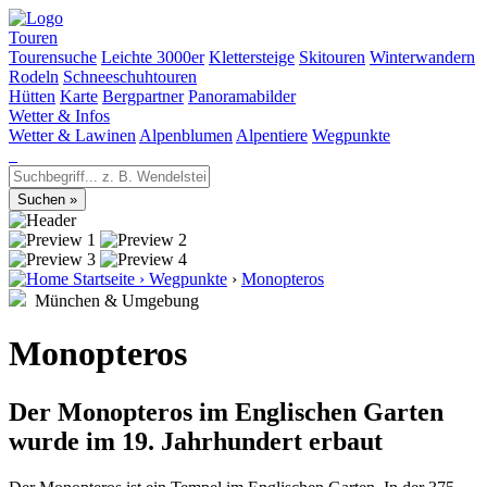
Touren
Tourensuche
Leichte 3000er
Klettersteige
Skitouren
Winterwandern
Rodeln
Schneeschuhtouren
Hütten
Karte
Bergpartner
Panoramabilder
Wetter & Infos
Wetter & Lawinen
Alpenblumen
Alpentiere
Wegpunkte
Startseite
›
Wegpunkte
›
Monopteros
München & Umgebung
Monopteros
Der Monopteros im Englischen Garten
wurde im 19. Jahrhundert erbaut