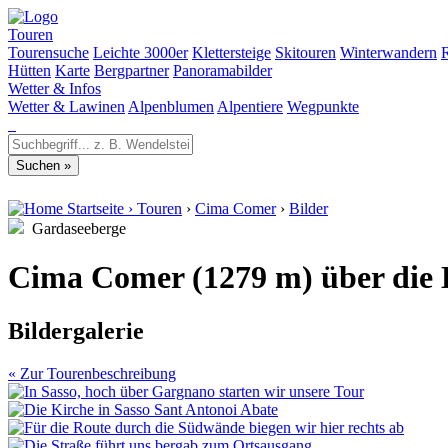
Touren
Tourensuche
Leichte 3000er
Klettersteige
Skitouren
Winterwandern
Hütten
Karte
Bergpartner
Panoramabilder
Wetter & Infos
Wetter & Lawinen
Alpenblumen
Alpentiere
Wegpunkte
Startseite
›
Touren
›
Cima Comer
›
Bilder
Gardaseeberge
Cima Comer (1279 m) über die E
Bildergalerie
« Zur Tourenbeschreibung