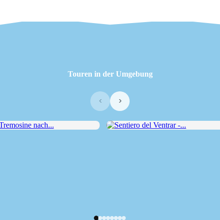
Touren in der Umgebung
‹
›
emosine nach...
Sentiero del Ventrar -...