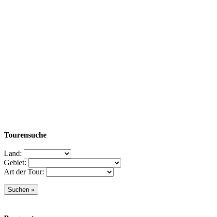
Tourensuche
Land:
Gebiet:
Art der Tour: