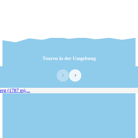
Touren in der Umgebung
‹
›
rg (1787 m),...