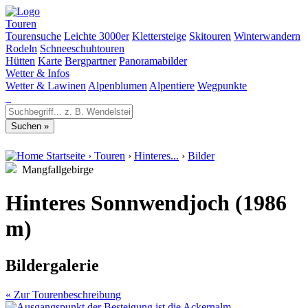
Touren
Tourensuche
Leichte 3000er
Klettersteige
Skitouren
Winterwandern
Rodeln
Schneeschuhtouren
Hütten
Karte
Bergpartner
Panoramabilder
Wetter & Infos
Wetter & Lawinen
Alpenblumen
Alpentiere
Wegpunkte
Startseite
›
Touren
›
Hinteres...
›
Bilder
Mangfallgebirge
Hinteres Sonnwendjoch (1986
m)
Bildergalerie
« Zur Tourenbeschreibung