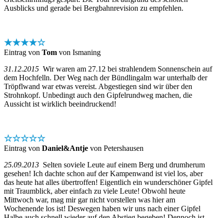
Ausblicks und gerade bei Bergbahnrevision zu empfehlen.
★★★★☆
Eintrag von
Tom
von Ismaning
31.12.2015
Wir waren am 27.12 bei strahlendem Sonnenschein auf
dem Hochfelln. Der Weg nach der Bündlingalm war unterhalb der
Tröpflwand war etwas vereist. Abgestiegen sind wir über den
Strohnkopf. Unbedingt auch den Gipfelrundweg machen, die
Aussicht ist wirklich beeindruckend!
☆☆☆☆☆
Eintrag von
Daniel&Antje
von Petershausen
25.09.2013
Selten soviele Leute auf einem Berg und drumherum
gesehen! Ich dachte schon auf der Kampenwand ist viel los, aber
das heute hat alles übertroffen! Eigentlich ein wunderschöner Gipfel
mit Traumblick, aber einfach zu viele Leute! Obwohl heute
Mittwoch war, mag mir gar nicht vorstellen was hier am
Wochenende los ist! Deswegen haben wir uns nach einer Gipfel
Halbe auch schnell wieder auf den Abstieg begeben! Dennoch ist