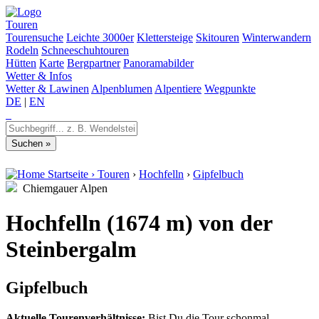
Touren
Tourensuche
Leichte 3000er
Klettersteige
Skitouren
Winterwandern
Rodeln
Schneeschuhtouren
Hütten
Karte
Bergpartner
Panoramabilder
Wetter & Infos
Wetter & Lawinen
Alpenblumen
Alpentiere
Wegpunkte
DE
|
EN
Startseite
›
Touren
›
Hochfelln
›
Gipfelbuch
Chiemgauer Alpen
Hochfelln (1674 m) von der
Steinbergalm
Gipfelbuch
Aktuelle Tourenverhältnisse:
Bist Du die Tour schonmal