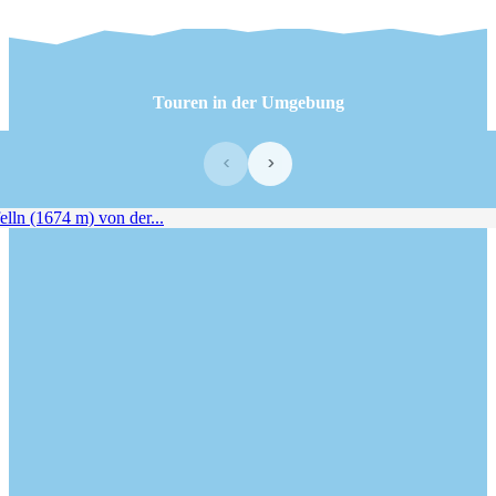
Touren in der Umgebung
‹
›
ln (1674 m) von der...