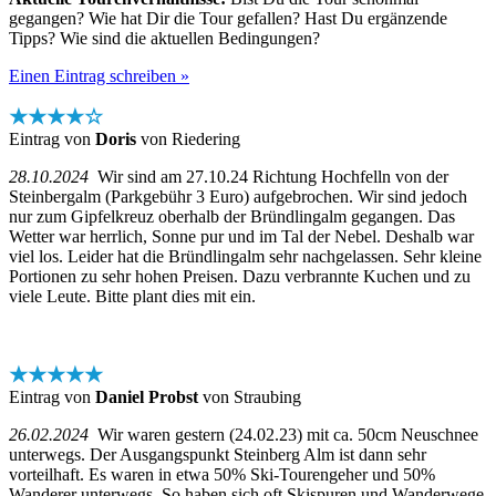
gegangen? Wie hat Dir die Tour gefallen? Hast Du ergänzende
Tipps? Wie sind die aktuellen Bedingungen?
Einen Eintrag schreiben »
★★★★☆
Eintrag von
Doris
von Riedering
28.10.2024
Wir sind am 27.10.24 Richtung Hochfelln von der
Steinbergalm (Parkgebühr 3 Euro) aufgebrochen. Wir sind jedoch
nur zum Gipfelkreuz oberhalb der Bründlingalm gegangen. Das
Wetter war herrlich, Sonne pur und im Tal der Nebel. Deshalb war
viel los. Leider hat die Bründlingalm sehr nachgelassen. Sehr kleine
Portionen zu sehr hohen Preisen. Dazu verbrannte Kuchen und zu
viele Leute. Bitte plant dies mit ein.
★★★★★
Eintrag von
Daniel Probst
von Straubing
26.02.2024
Wir waren gestern (24.02.23) mit ca. 50cm Neuschnee
unterwegs. Der Ausgangspunkt Steinberg Alm ist dann sehr
vorteilhaft. Es waren in etwa 50% Ski-Tourengeher und 50%
Wanderer unterwegs. So haben sich oft Skispuren und Wanderwege