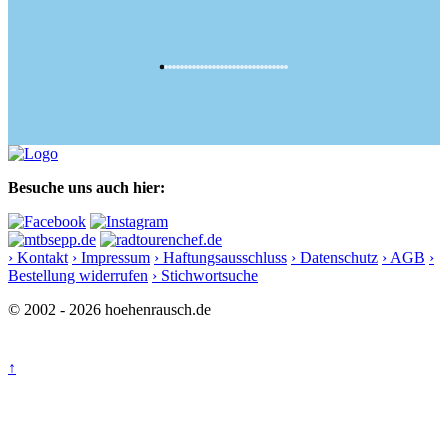
Besuche uns auch hier:
› Kontakt
› Impressum
› Haftungsausschluss
› Datenschutz
› AGB
›
Bestellung widerrufen
› Stichwortsuche
© 2002 - 2026 hoehenrausch.de
↑