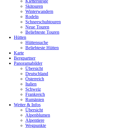
Klettersteige
Skitouren
Winterwandern
Rodeln
Schneeschuhtouren
Neue Touren
Beliebteste Touren
Hütten
Hüttensuche
Beliebteste Hütten
Karte
Bergpartner
Panoramabilder
Übersicht
Deutschland
Österreich
Italien
Schweiz
Frankreich
Rumänien
Wetter & Infos
Übersicht
Alpenblumen
Alpentiere
Wegpunkte