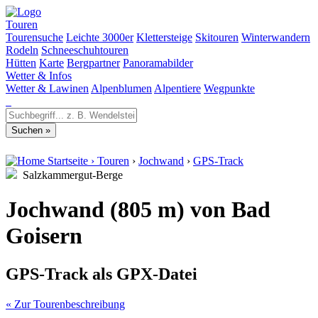
Touren
Tourensuche
Leichte 3000er
Klettersteige
Skitouren
Winterwandern
Rodeln
Schneeschuhtouren
Hütten
Karte
Bergpartner
Panoramabilder
Wetter & Infos
Wetter & Lawinen
Alpenblumen
Alpentiere
Wegpunkte
Startseite
›
Touren
›
Jochwand
›
GPS-Track
Salzkammergut-Berge
Jochwand (805 m) von Bad
Goisern
GPS-Track als GPX-Datei
« Zur Tourenbeschreibung