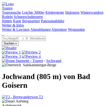
Touren
Tourensuche
Leichte 3000er
Klettersteige
Skitouren
Winterwandern
Rodeln
Schneeschuhtouren
Hütten
Karte
Bergpartner
Panoramabilder
Wetter & Infos
Wetter & Lawinen
Alpenblumen
Alpentiere
Wegpunkte
Startseite
›
Touren
›
Jochwand
Salzkammergut-Berge
Jochwand (805 m) von Bad
Goisern
T2
Aufstiegszeit