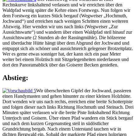
Rechtskurve linkshaltend verlassen und wir erreichen über den
Waldpfad wenig später die Kehre eines Forstwegs. Nun folgen wir
dem Forstweg ein kurzes Stück bergauf (Wegweiser „Hochmuth,
Jochwand“) und erreichen nach wenigen Schritten einen weiteren
Abzweig. Hier wenden wir uns nach links (Wegweiser „Zur
Aussichtswarte“) und wandern über einen Waldpfad steil hinauf zur
Aussichtswarte (2 Stunden ab der Rassingmühle). Die hölzerene
und überdachte Hütte hängt über dem Abgrund der Jochwand und
entpuppt sich als schöner und aussichtsreich gelegener Brotzeitplatz.
Wer es gerne etwas sonniger hat, der kann sich ein paar Meter
weiter bei einem Holztisch mit Sitzgelegenheiten niederlassen und
dort den Panoramablick über das Goiserer Becken genießen.
Abstieg:
Wir überschreiten Gipfel der Jochwand, passieren
einen Handymasten und gehen hinunter zu einer kleinen Holzhütte.
Dort wenden wir uns nach rechts, erreichen eine breite Schotterpiste
und folgen dieser nach links Richtung Hochmuth und Steinach. Drei
Minuten später verlassen wir die breite Piste linkshaltend Richtung
Unterjoch und Goisern. Über einen Pfad wandern ein Stück bergauf
und nach dem kurzen Gegenanstieg steil in südöstlicher
Grundrichtung bergab. Nach einem Unterstand tauchen wir in
dichten Bergwald ein. Sobald der markierte Pfad einen holprigen