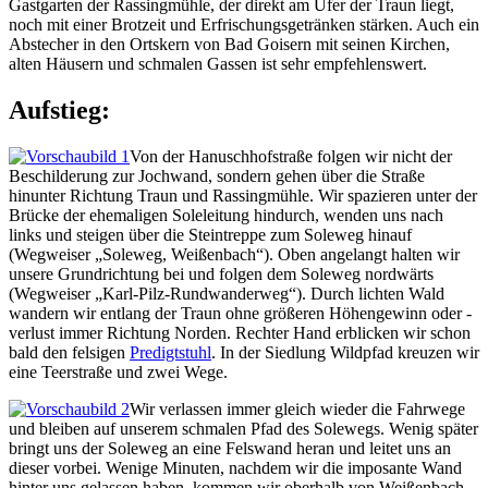
Gastgarten der Rassingmühle, der direkt am Ufer der Traun liegt,
noch mit einer Brotzeit und Erfrischungsgetränken stärken. Auch ein
Abstecher in den Ortskern von Bad Goisern mit seinen Kirchen,
alten Häusern und schmalen Gassen ist sehr empfehlenswert.
Aufstieg:
Von der Hanuschhofstraße folgen wir nicht der
Beschilderung zur Jochwand, sondern gehen über die Straße
hinunter Richtung Traun und Rassingmühle. Wir spazieren unter der
Brücke der ehemaligen Soleleitung hindurch, wenden uns nach
links und steigen über die Steintreppe zum Soleweg hinauf
(Wegweiser „Soleweg, Weißenbach“). Oben angelangt halten wir
unsere Grundrichtung bei und folgen dem Soleweg nordwärts
(Wegweiser „Karl-Pilz-Rundwanderweg“). Durch lichten Wald
wandern wir entlang der Traun ohne größeren Höhengewinn oder -
verlust immer Richtung Norden. Rechter Hand erblicken wir schon
bald den felsigen
Predigtstuhl
. In der Siedlung Wildpfad kreuzen wir
eine Teerstraße und zwei Wege.
Wir verlassen immer gleich wieder die Fahrwege
und bleiben auf unserem schmalen Pfad des Solewegs. Wenig später
bringt uns der Soleweg an eine Felswand heran und leitet uns an
dieser vorbei. Wenige Minuten, nachdem wir die imposante Wand
hinter uns gelassen haben, kommen wir oberhalb von Weißenbach