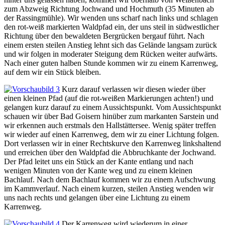
zum Abzweig Richtung Jochwand und Hochmuth (35 Minuten ab
der Rassingmühle). Wir wenden uns scharf nach links und schlagen
den rot-weiß markierten Waldpfad ein, der uns steil in südwestlicher
Richtung über den bewaldeten Bergrücken bergauf führt. Nach
einem ersten steilen Anstieg lehnt sich das Gelände langsam zurück
und wir folgen in moderater Steigung dem Rücken weiter aufwärts.
Nach einer guten halben Stunde kommen wir zu einem Karrenweg,
auf dem wir ein Stück bleiben.
Kurz darauf verlassen wir diesen wieder über
einen kleinen Pfad (auf die rot-weißen Markierungen achten!) und
gelangen kurz darauf zu einem Aussichtspunkt. Vom Aussichtspunkt
schauen wir über Bad Goisern hinüber zum markanten Sarstein und
wir erkennen auch erstmals den Hallstättersee. Wenig später treffen
wir wieder auf einen Karrenweg, dem wir zu einer Lichtung folgen.
Dort verlassen wir in einer Rechtskurve den Karrenweg linkshaltend
und erreichen über den Waldpfad die Abbruchkante der Jochwand.
Der Pfad leitet uns ein Stück an der Kante entlang und nach
wenigen Minuten von der Kante weg und zu einem kleinen
Bachlauf. Nach dem Bachlauf kommen wir zu einem Aufschwung
im Kammverlauf. Nach einem kurzen, steilen Anstieg wenden wir
uns nach rechts und gelangen über eine Lichtung zu einem
Karrenweg.
Der Karrenweg wird wiederum in einer