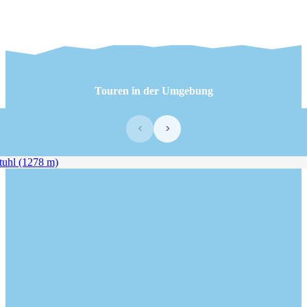
Touren in der Umgebung
‹
›
uhl (1278 m)