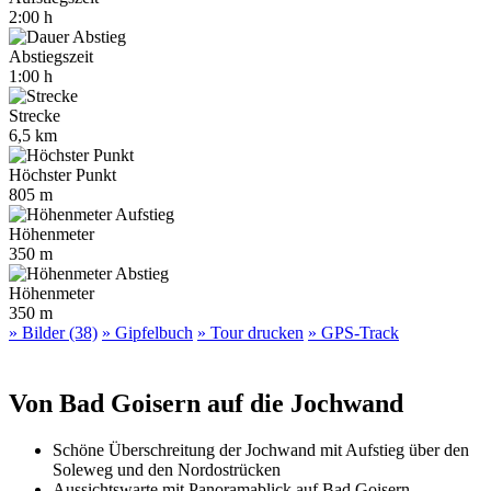
2:00 h
Abstiegszeit
1:00 h
Strecke
6,5 km
Höchster Punkt
805 m
Höhenmeter
350 m
Höhenmeter
350 m
» Bilder (38)
» Gipfelbuch
» Tour drucken
» GPS-Track
Von Bad Goisern auf die Jochwand
Schöne Überschreitung der Jochwand mit Aufstieg über den
Soleweg und den Nordostrücken
Aussichtswarte mit Panoramablick auf Bad Goisern,