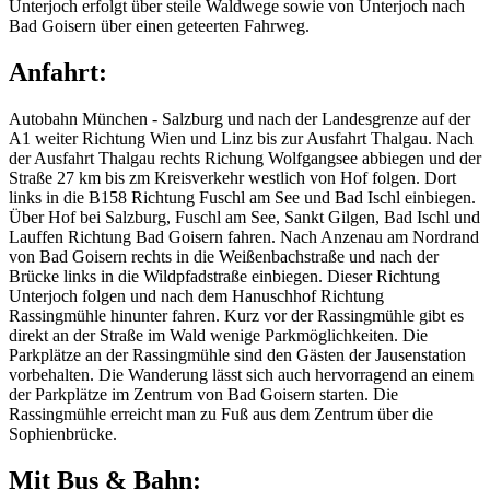
Unterjoch erfolgt über steile Waldwege sowie von Unterjoch nach
Bad Goisern über einen geteerten Fahrweg.
Anfahrt:
Autobahn München - Salzburg und nach der Landesgrenze auf der
A1 weiter Richtung Wien und Linz bis zur Ausfahrt Thalgau. Nach
der Ausfahrt Thalgau rechts Richung Wolfgangsee abbiegen und der
Straße 27 km bis zm Kreisverkehr westlich von Hof folgen. Dort
links in die B158 Richtung Fuschl am See und Bad Ischl einbiegen.
Über Hof bei Salzburg, Fuschl am See, Sankt Gilgen, Bad Ischl und
Lauffen Richtung Bad Goisern fahren. Nach Anzenau am Nordrand
von Bad Goisern rechts in die Weißenbachstraße und nach der
Brücke links in die Wildpfadstraße einbiegen. Dieser Richtung
Unterjoch folgen und nach dem Hanuschhof Richtung
Rassingmühle hinunter fahren. Kurz vor der Rassingmühle gibt es
direkt an der Straße im Wald wenige Parkmöglichkeiten. Die
Parkplätze an der Rassingmühle sind den Gästen der Jausenstation
vorbehalten. Die Wanderung lässt sich auch hervorragend an einem
der Parkplätze im Zentrum von Bad Goisern starten. Die
Rassingmühle erreicht man zu Fuß aus dem Zentrum über die
Sophienbrücke.
Mit Bus & Bahn: