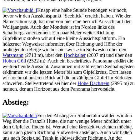
Knapp eine halbe Stunde benötigen wir noch,
bevor wir den Aussichtspunkt "Seeblick" erreicht haben. Wie der
Name schon sagt, hat man von hier eine herrlich Aussicht auf den
Wolfgangsee. Auch der Mondsee ist im Norden links des
Schafbergs zu erkennen. Ein paar Meter weiter Richtung
Gipfelkreuz stoßen wir auf eine kleine Aussichtsplattform. Ein
hölzerner Wegweiser informiert über Richtung und Höhe der
umliegenden Berge wie beispielsweise im Südwesten über den
Watzmann
(2713 m), über den
Hochkalter
(2607 m) und über den
Hohen Göll
(2522 m). Auch ein beschriftetes Panorama erklärt die
weitreichende Aussicht. Zusammen mit zahlreichen Seilbahngästen
erklimmen wir die letzten Meter bis zum Gipfelkreuz. Dort lassen
wir nochmal unseren Blick auf die unzähligen Gipfel im Südosten
schweifen. Stellvertretend sei hier der
Hohe Dachstein
(2995 m) zu
nennen, der am Horizont aus dem Panorama hervorsticht.
Abstieg:
Für den Abstieg zur Stubneralm wählen wir den
Weg über die Franzl's Hütte, die nur wenige Meter nördlich unter
dem Gipfel zu finden ist. Wer auf eine Brotzeit verzichten möchte,
kann auch gleich Richtung Südwesten absteigen. Auch wir halten
uns nach Speis und Trank in südwestlicher Richtung. An der