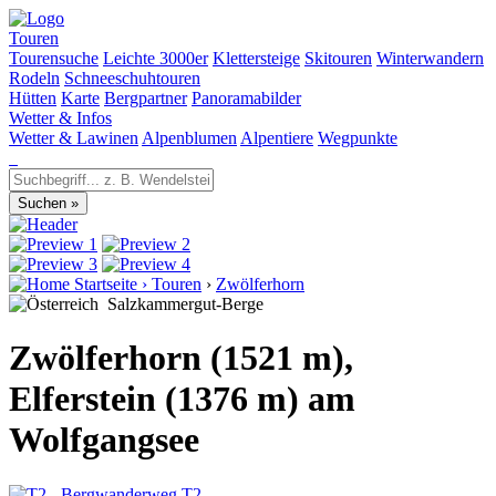
Touren
Tourensuche
Leichte 3000er
Klettersteige
Skitouren
Winterwandern
Rodeln
Schneeschuhtouren
Hütten
Karte
Bergpartner
Panoramabilder
Wetter & Infos
Wetter & Lawinen
Alpenblumen
Alpentiere
Wegpunkte
Startseite
›
Touren
›
Zwölferhorn
Salzkammergut-Berge
Zwölferhorn (1521 m),
Elferstein (1376 m) am
Wolfgangsee
T2