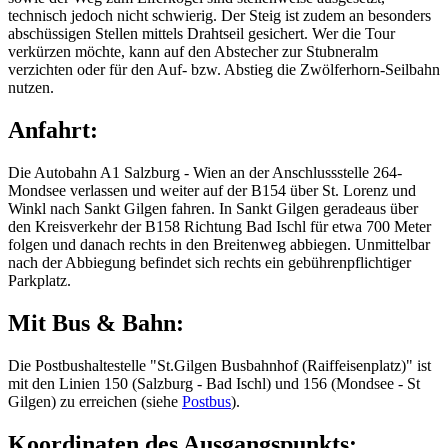
technisch jedoch nicht schwierig. Der Steig ist zudem an besonders
abschüssigen Stellen mittels Drahtseil gesichert. Wer die Tour
verkürzen möchte, kann auf den Abstecher zur Stubneralm
verzichten oder für den Auf- bzw. Abstieg die Zwölferhorn-Seilbahn
nutzen.
Anfahrt:
Die Autobahn A1 Salzburg - Wien an der Anschlussstelle 264-
Mondsee verlassen und weiter auf der B154 über St. Lorenz und
Winkl nach Sankt Gilgen fahren. In Sankt Gilgen geradeaus über
den Kreisverkehr der B158 Richtung Bad Ischl für etwa 700 Meter
folgen und danach rechts in den Breitenweg abbiegen. Unmittelbar
nach der Abbiegung befindet sich rechts ein gebührenpflichtiger
Parkplatz.
Mit Bus & Bahn:
Die Postbushaltestelle "St.Gilgen Busbahnhof (Raiffeisenplatz)" ist
mit den Linien 150 (Salzburg - Bad Ischl) und 156 (Mondsee - St
Gilgen) zu erreichen (siehe
Postbus
).
Koordinaten des Ausgangspunkts: