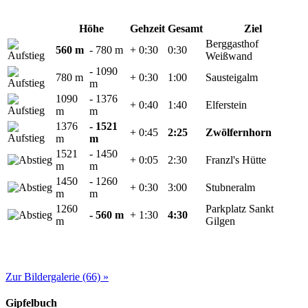
Höhe
Gehzeit
Gesamt
Ziel
Berggasthof
560 m
- 780 m
+ 0:30
0:30
Weißwand
- 1090
780 m
+ 0:30
1:00
Sausteigalm
m
1090
- 1376
+ 0:40
1:40
Elferstein
m
m
1376
- 1521
+ 0:45
2:25
Zwölfernhorn
m
m
1521
- 1450
+ 0:05
2:30
Franzl's Hütte
m
m
1450
- 1260
+ 0:30
3:00
Stubneralm
m
m
1260
Parkplatz Sankt
- 560 m
+ 1:30
4:30
m
Gilgen
Zur Bildergalerie (66) »
Gipfelbuch