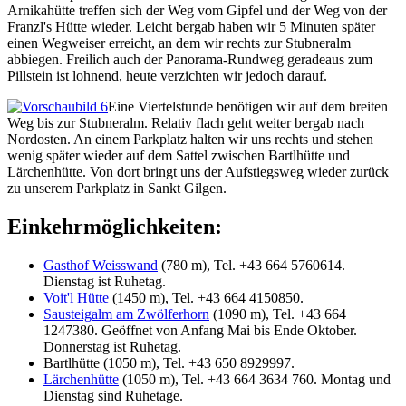
Arnikahütte treffen sich der Weg vom Gipfel und der Weg von der
Franzl's Hütte wieder. Leicht bergab haben wir 5 Minuten später
einen Wegweiser erreicht, an dem wir rechts zur Stubneralm
abbiegen. Freilich auch der Panorama-Rundweg geradeaus zum
Pillstein ist lohnend, heute verzichten wir jedoch darauf.
Eine Viertelstunde benötigen wir auf dem breiten
Weg bis zur Stubneralm. Relativ flach geht weiter bergab nach
Nordosten. An einem Parkplatz halten wir uns rechts und stehen
wenig später wieder auf dem Sattel zwischen Bartlhütte und
Lärchenhütte. Von dort bringt uns der Aufstiegsweg wieder zurück
zu unserem Parkplatz in Sankt Gilgen.
Einkehrmöglichkeiten:
Gasthof Weisswand
(780 m), Tel. +43 664 5760614.
Dienstag ist Ruhetag.
Voit'l Hütte
(1450 m), Tel. +43 664 4150850.
Sausteigalm am Zwölferhorn
(1090 m), Tel. +43 664
1247380. Geöffnet von Anfang Mai bis Ende Oktober.
Donnerstag ist Ruhetag.
Bartlhütte (1050 m), Tel. +43 650 8929997.
Lärchenhütte
(1050 m), Tel. +43 664 3634 760. Montag und
Dienstag sind Ruhetage.