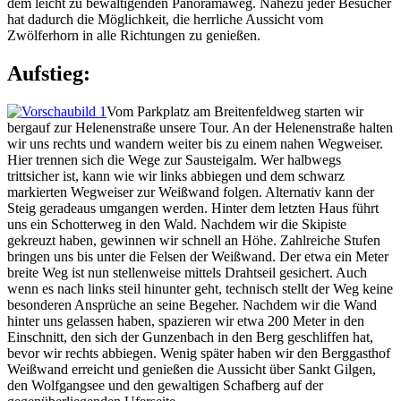
dem leicht zu bewältigenden Panoramaweg. Nahezu jeder Besucher
hat dadurch die Möglichkeit, die herrliche Aussicht vom
Zwölferhorn in alle Richtungen zu genießen.
Aufstieg:
Vom Parkplatz am Breitenfeldweg starten wir
bergauf zur Helenenstraße unsere Tour. An der Helenenstraße halten
wir uns rechts und wandern weiter bis zu einem nahen Wegweiser.
Hier trennen sich die Wege zur Sausteigalm. Wer halbwegs
trittsicher ist, kann wie wir links abbiegen und dem schwarz
markierten Wegweiser zur Weißwand folgen. Alternativ kann der
Steig geradeaus umgangen werden. Hinter dem letzten Haus führt
uns ein Schotterweg in den Wald. Nachdem wir die Skipiste
gekreuzt haben, gewinnen wir schnell an Höhe. Zahlreiche Stufen
bringen uns bis unter die Felsen der Weißwand. Der etwa ein Meter
breite Weg ist nun stellenweise mittels Drahtseil gesichert. Auch
wenn es nach links steil hinunter geht, technisch stellt der Weg keine
besonderen Ansprüche an seine Begeher. Nachdem wir die Wand
hinter uns gelassen haben, spazieren wir etwa 200 Meter in den
Einschnitt, den sich der Gunzenbach in den Berg geschliffen hat,
bevor wir rechts abbiegen. Wenig später haben wir den Berggasthof
Weißwand erreicht und genießen die Aussicht über Sankt Gilgen,
den Wolfgangsee und den gewaltigen Schafberg auf der