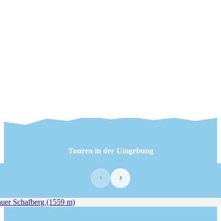
Touren in der Umgebung
‹
›
uer Schafberg (1559 m)