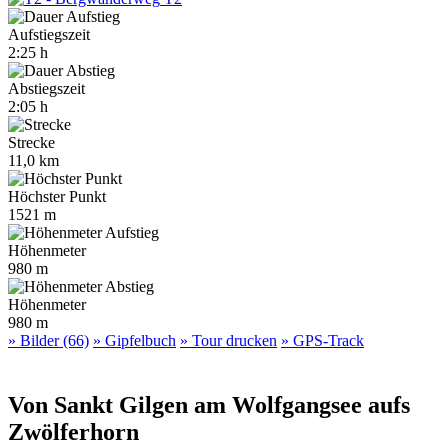
Aufstiegszeit
2:25 h
Abstiegszeit
2:05 h
Strecke
11,0 km
Höchster Punkt
1521 m
Höhenmeter
980 m
Höhenmeter
980 m
» Bilder (66)
» Gipfelbuch
» Tour drucken
» GPS-Track
Von Sankt Gilgen am Wolfgangsee aufs
Zwölferhorn