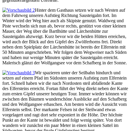
gegenüberliegenden Uferseite.
Hinter dem Gasthaus setzen wir nach Westen auf
dem Fahrweg unseren Aufstieg Richtung Sausteigalm fort. Im
Winter wird der Weg hier auch als Skipiste genutzt. Waldweg und
Piste wechseln sich nun ab, bevor rechts, gestützt von einer kleinen
Mauer, der Weg über die Bartlhütte und Lärchenhütte zur
Sausteigalm abzweigt. Kurz bevor wir die beiden Hütten erreichen,
wird auch der Blick auf den Gipfel des Zwölferhorns frei. Direkt
neben dem Spielplatz der Lärchenhütte ist bereits der Elferstein mit
50 Minuten angeschrieben. Wir folgen dem Wegweiser nach Süden
und haben nur wenige Minuten später die Sausteigalm erreicht.
Malerisch glänzt der Wolfgangsee vor dem Schafberg in der Sonne.
Wir spazieren unter der Seilbahn hindurch und
setzen auf einem Pfad im Südosten unseren Aufstieg zum Elferstein
fort. Schnell haben wir die nach Nordosten steil abfallende Kante
des Elfersteins erreicht. Fortan führt der Weg direkt neben der Kante
zum ersten Gipfel unserer heutigen Tour. Immer wieder können wir
zwischen den Bäumen wunderschöne Ausblicke auf den Schafberg
und den Wolfgangsee erhaschen. Am besten wird die Aussicht vom
Elferstein selbst. Der markante Felsen ist der Steilwand etwas
vorgelagert und ragt dort sehr exponiert in die Höhe. Der höchste
Punkt an der Kante ist bewaldet und folgt wenig später. Von dort
wandern wir zunächst ein paar Meter in einen kleinen Sattel im
Südwesten, bevor der finale Gipfelanstieg beginnt.