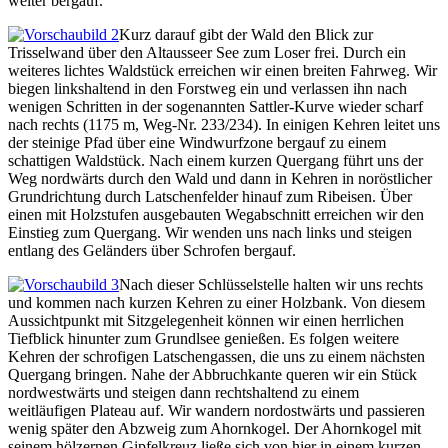
weiter bergauf.
Kurz darauf gibt der Wald den Blick zur
Trisselwand über den Altausseer See zum Loser frei. Durch ein
weiteres lichtes Waldstück erreichen wir einen breiten Fahrweg. Wir
biegen linkshaltend in den Forstweg ein und verlassen ihn nach
wenigen Schritten in der sogenannten Sattler-Kurve wieder scharf
nach rechts (1175 m, Weg-Nr. 233/234). In einigen Kehren leitet uns
der steinige Pfad über eine Windwurfzone bergauf zu einem
schattigen Waldstück. Nach einem kurzen Quergang führt uns der
Weg nordwärts durch den Wald und dann in Kehren in noröstlicher
Grundrichtung durch Latschenfelder hinauf zum Ribeisen. Über
einen mit Holzstufen ausgebauten Wegabschnitt erreichen wir den
Einstieg zum Quergang. Wir wenden uns nach links und steigen
entlang des Geländers über Schrofen bergauf.
Nach dieser Schlüsselstelle halten wir uns rechts
und kommen nach kurzen Kehren zu einer Holzbank. Von diesem
Aussichtpunkt mit Sitzgelegenheit können wir einen herrlichen
Tiefblick hinunter zum Grundlsee genießen. Es folgen weitere
Kehren der schrofigen Latschengassen, die uns zu einem nächsten
Quergang bringen. Nahe der Abbruchkante queren wir ein Stück
nordwestwärts und steigen dann rechtshaltend zu einem
weitläufigen Plateau auf. Wir wandern nordostwärts und passieren
wenig später den Abzweig zum Ahornkogel. Der Ahornkogel mit
seinem hölzernen Gipfelkreuz ließe sich von hier in einem kurzen