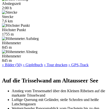
Abstiegszeit
2:00 h
Strecke
7,6 km
Höchster Punkt
1755 m
Höhenmeter
845 m
Höhenmeter
845 m
» Bilder (50)
» Gipfelbuch
» Tour drucken
» GPS-Track
Auf die Trisselwand am Altausseer See
Anstieg vom Tressensattel über den Kleinen Ribeisen auf die
markante Trisselwand
Luftige Querung mit Geländer, steile Schrofen und heiße
Latschengassen
Weitreichender Panoramablick vom Dachstein bis zu den