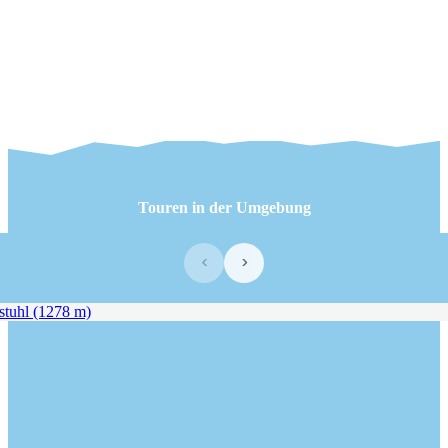
Touren in der Umgebung
‹
›
tuhl (1278 m)