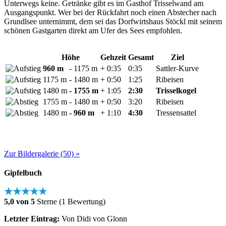
Unterwegs keine. Getränke gibt es im Gasthof Trisselwand am
Ausgangspunkt. Wer bei der Rückfahrt noch einen Abstecher nach
Grundlsee unternimmt, dem sei das Dorfwirtshaus Stöckl mit seinem
schönen Gastgarten direkt am Ufer des Sees empfohlen.
Höhe
Gehzeit
Gesamt
Ziel
960 m
- 1175 m
+ 0:35
0:35
Sattler-Kurve
1175 m
- 1480 m
+ 0:50
1:25
Ribeisen
1480 m
- 1755 m
+ 1:05
2:30
Trisselkogel
1755 m
- 1480 m
+ 0:50
3:20
Ribeisen
1480 m
- 960 m
+ 1:10
4:30
Tressensattel
Zur Bildergalerie (50) »
Gipfelbuch
★★★★★
5,0 von 5
Sterne (1 Bewertung)
Letzter Eintrag:
Von Didi von Glonn