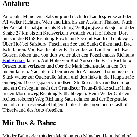
Anfahrt:
Autobahn München - Salzburg und nach der Landesgrenze auf der
A1 weiter Richtung Wien und Linz bis zur Ausfahrt Thalgau. Nach
der Ausfahrt Thalgau rechts Richung Wolfgangsee abbiegen und der
Straße 27 km bis zm Kreisverkehr westlich von Hof folgen. Dort
links in die B158 Richtung Fuschl am See und Bad Ischl einbiegen.
Über Hof bei Salzburg, Fuschl am See und Sankt Gilgen nach Bad
Ischl fahren. Von Bad Ischl der B145 vorbei an Lauffen nach Bad
Goisern folgen und von dort weiter über den Pötschenpass Richtung
Bad Aussee
fahren. Auf Höhe von Bad Aussee die B145 Richtung
Ortszentrum verlassen und über die Marktleitenstraße in den Ort
hinein fahren. Nach dem Überqueren der Altausseer Traun noch ein
Stück weiter zur Querstraße fahren und dort links in die Hauptstraße
einbiegen. Dieser (später Grundlseer Straße) nach Grundlsee folgen
und am Ortsbeginn nach der Grundlseer Traun-Brücke scharf links
in den Mosernweg Richtung Sattl abbiegen. Beim Weiler Gut den
rechten (oberen) Weg Richtung Sattl nehmen und der Bergstraße
hinauf zum Tressensattel folgen. In der Linkskurve beim Gasthof
Trisselwand das Auto abstellen.
Mit Bus & Bahn:
Mit der Bahn oder mit dem Meridian von München Hauptbahnhof