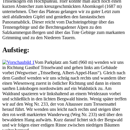
Trisselkogels ein Hochplateau. Hier könnte man auch noch einen
kurzen Abstecher zum kreuzgeschmückten Ahornkogel (1687 m)
unternehmen. Über das Plateau gelangen wir zu guter Letzt zum
steil abfallenden Gipfel und genießen den fanstastischen
Panoramablick. Dieser reicht vom Dachsteingebirge über das
Tennengebirge und die Berchtesgadener Alpen zu den
Salzkammergut-Bergen und über das Tote Gebirge zum markanten
Grimming und zu den Niederen Tauern.
Aufstieg:
Vom Parkplatz am Sattl (960 m) wenden wir uns
in Richtung Gasthof Trisselwand und gehen links am Gebäude
vorbei (Wegweiser „Trisselberg, Albert-Appel-Haus“). Gleich nach
dem Gasthof wenden wir uns schräg nach rechts und wandern über
einen Wiesenweg zuerst in östlicher Richtung und dann in einem
sanften Linksbogen nordostwärts auf ein Waldstück zu. Am
Waldrand spazieren wir linkshaltend an einem Weidezaun vorbei
und schließlich in den lichten Bergwald hinein. Wenig später treffen
wir auf den Weg Nr. 233, der von Altaussee zum Tressensattel
herauf führt. Wir wenden uns leicht nach rechts und steigen über
den rot-weiß markierten Wanderweg (Weg Nr. 233) steil über den
bewaldeten Hang aufwärts. Kurz darauf lichtet sich der Bergwald
und wir folgen einer erdigen Rinne zwischen niedrigen Bäumen