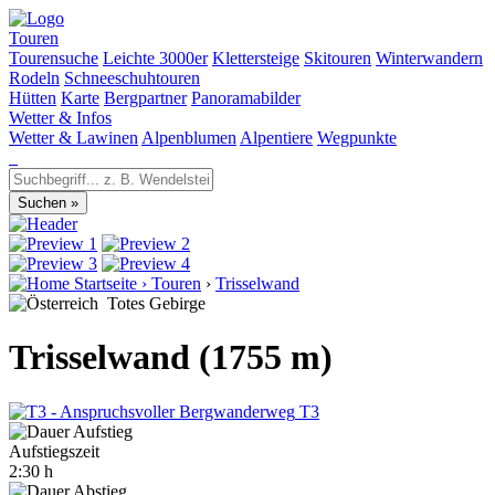
Touren
Tourensuche
Leichte 3000er
Klettersteige
Skitouren
Winterwandern
Rodeln
Schneeschuhtouren
Hütten
Karte
Bergpartner
Panoramabilder
Wetter & Infos
Wetter & Lawinen
Alpenblumen
Alpentiere
Wegpunkte
Startseite
›
Touren
›
Trisselwand
Totes Gebirge
Trisselwand (1755 m)
T3
Aufstiegszeit
2:30 h