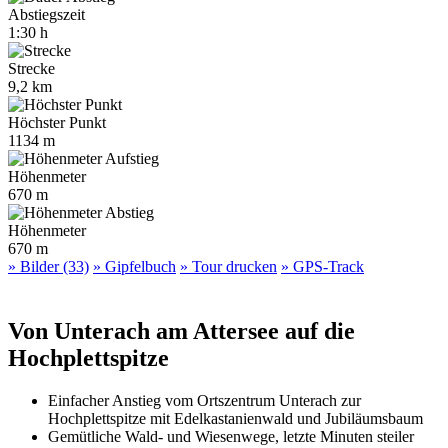
Abstiegszeit
1:30 h
Strecke
9,2 km
Höchster Punkt
1134 m
Höhenmeter
670 m
Höhenmeter
670 m
» Bilder (33)
» Gipfelbuch
» Tour drucken
» GPS-Track
Von Unterach am Attersee auf die
Hochplettspitze
Einfacher Anstieg vom Ortszentrum Unterach zur
Hochplettspitze mit Edelkastanienwald und Jubiläumsbaum
Gemütliche Wald- und Wiesenwege, letzte Minuten steiler