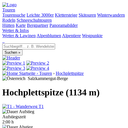
Touren
Tourensuche
Leichte 3000er
Klettersteige
Skitouren
Winterwandern
Rodeln
Schneeschuhtouren
Hütten
Karte
Bergpartner
Panoramabilder
Wetter & Infos
Wetter & Lawinen
Alpenblumen
Alpentiere
Wegpunkte
Startseite
›
Touren
›
Hochplettspitze
Salzkammergut-Berge
Hochplettspitze (1134 m)
T1
Aufstiegszeit
2:00 h