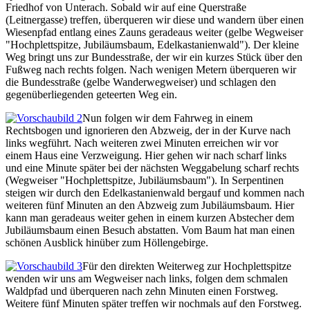
Friedhof von Unterach. Sobald wir auf eine Querstraße
(Leitnergasse) treffen, überqueren wir diese und wandern über einen
Wiesenpfad entlang eines Zauns geradeaus weiter (gelbe Wegweiser
"Hochplettspitze, Jubiläumsbaum, Edelkastanienwald"). Der kleine
Weg bringt uns zur Bundesstraße, der wir ein kurzes Stück über den
Fußweg nach rechts folgen. Nach wenigen Metern überqueren wir
die Bundesstraße (gelbe Wanderwegweiser) und schlagen den
gegenüberliegenden geteerten Weg ein.
Nun folgen wir dem Fahrweg in einem
Rechtsbogen und ignorieren den Abzweig, der in der Kurve nach
links wegführt. Nach weiteren zwei Minuten erreichen wir vor
einem Haus eine Verzweigung. Hier gehen wir nach scharf links
und eine Minute später bei der nächsten Weggabelung scharf rechts
(Wegweiser "Hochplettspitze, Jubiläumsbaum"). In Serpentinen
steigen wir durch den Edelkastanienwald bergauf und kommen nach
weiteren fünf Minuten an den Abzweig zum Jubiläumsbaum. Hier
kann man geradeaus weiter gehen in einem kurzen Abstecher dem
Jubiläumsbaum einen Besuch abstatten. Vom Baum hat man einen
schönen Ausblick hinüber zum Höllengebirge.
Für den direkten Weiterweg zur Hochplettspitze
wenden wir uns am Wegweiser nach links, folgen dem schmalen
Waldpfad und überqueren nach zehn Minuten einen Forstweg.
Weitere fünf Minuten später treffen wir nochmals auf den Forstweg.