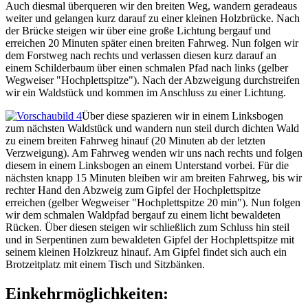
Auch diesmal überqueren wir den breiten Weg, wandern geradeaus
weiter und gelangen kurz darauf zu einer kleinen Holzbrücke. Nach
der Brücke steigen wir über eine große Lichtung bergauf und
erreichen 20 Minuten später einen breiten Fahrweg. Nun folgen wir
dem Forstweg nach rechts und verlassen diesen kurz darauf an
einem Schilderbaum über einen schmalen Pfad nach links (gelber
Wegweiser "Hochplettspitze"). Nach der Abzweigung durchstreifen
wir ein Waldstück und kommen im Anschluss zu einer Lichtung.
Über diese spazieren wir in einem Linksbogen
zum nächsten Waldstück und wandern nun steil durch dichten Wald
zu einem breiten Fahrweg hinauf (20 Minuten ab der letzten
Verzweigung). Am Fahrweg wenden wir uns nach rechts und folgen
diesem in einem Linksbogen an einem Unterstand vorbei. Für die
nächsten knapp 15 Minuten bleiben wir am breiten Fahrweg, bis wir
rechter Hand den Abzweig zum Gipfel der Hochplettspitze
erreichen (gelber Wegweiser "Hochplettspitze 20 min"). Nun folgen
wir dem schmalen Waldpfad bergauf zu einem licht bewaldeten
Rücken. Über diesen steigen wir schließlich zum Schluss hin steil
und in Serpentinen zum bewaldeten Gipfel der Hochplettspitze mit
seinem kleinen Holzkreuz hinauf. Am Gipfel findet sich auch ein
Brotzeitplatz mit einem Tisch und Sitzbänken.
Einkehrmöglichkeiten: