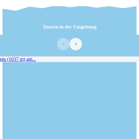
Touren in der Umgebung
‹
›
n (1037 m) am...