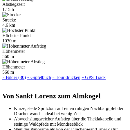
Abstiegszeit
1:15 h
Strecke
4,6 km
Höchster Punkt
1030 m
Höhenmeter
560 m
Höhenmeter
560 m
» Bilder (30)
» Gipfelbuch
» Tour drucken
» GPS-Track
Von Sankt Lorenz zum Almkogel
Kurze, steile Spritztour auf einen ruhigen Nachbargipfel der
Drachenwand – ideal bei wenig Zeit
Abwechslungsreicher Aufstieg über die Theklakapelle und
steinige Waldpfade mit Mondseeblick
Weniger Panorama als von der Drachenwand, aber dafür