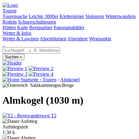
Touren
Tourensuche
Leichte 3000er
Klettersteige
Skitouren
Winterwandern
Rodeln
Schneeschuhtouren
Hütten
Karte
Bergpartner
Panoramabilder
Wetter & Infos
Wetter & Lawinen
Alpenblumen
Alpentiere
Wegpunkte
Startseite
›
Touren
›
Almkogel
Salzkammergut-Berge
Almkogel (1030 m)
T2
Aufstiegszeit
1:30 h