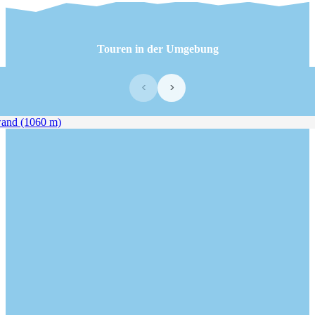
Touren in der Umgebung
‹
›
d (1060 m)