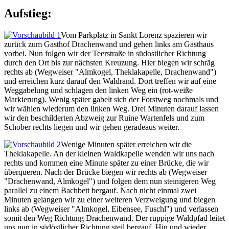
Aufstieg:
Vom Parkplatz in Sankt Lorenz spazieren wir
zurück zum Gasthof Drachenwand und gehen links am Gasthaus
vorbei. Nun folgen wir der Teerstraße in südostlicher Richtung
durch den Ort bis zur nächsten Kreuzung. Hier biegen wir schräg
rechts ab (Wegweiser "Almkogel, Theklakapelle, Drachenwand")
und erreichen kurz darauf den Waldrand. Dort treffen wir auf eine
Weggabelung und schlagen den linken Weg ein (rot-weiße
Markierung). Wenig später gabelt sich der Forstweg nochmals und
wir wählen wiederum den linken Weg. Drei Minuten darauf lassen
wir den beschilderten Abzweig zur Ruine Wartenfels und zum
Schober rechts liegen und wir gehen geradeaus weiter.
Wenige Minuten später erreichen wir die
Theklakapelle. An der kleinen Waldkapelle wenden wir uns nach
rechts und kommen eine Minute später zu einer Brücke, die wir
überqueren. Nach der Brücke biegen wir rechts ab (Wegweiser
"Drachenwand, Almkogel") und folgen dem nun steinigeren Weg
parallel zu einem Bachbett bergauf. Nach nicht einmal zwei
Minuten gelangen wir zu einer weiteren Verzweigung und biegen
links ab (Wegweiser "Almkogel, Eibensee, Fuschl") und verlassen
somit den Weg Richtung Drachenwand. Der ruppige Waldpfad leitet
uns nun in südöstlicher Richtung steil bergauf. Hin und wieder