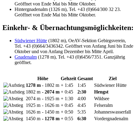
Geöffnet von Ende Mai bis Mitte Oktober.
Hintergnadenalm (1326 m), Tel. +43 (0)664/300 32 23.
Geöffnet von Ende Mai bis Mitte Oktober.
Einkehr- & Übernachtungsmöglichkeiten:
Südwiener Hütte
(1802 m), OeAV-Sektion Gebirgsverein,
Tel. +43 (0)664/3436342. Geöffnet von Anfang Juni bis Ende
Oktober und von Anfang Dezember bis Mitte April.
Gnadenalm
(1278 m), Tel. +43 (0)6456/7351. Ganzjährig
geöffnet.
Höhe
Gehzeit
Gesamt
Ziel
1278 m
- 1802 m
+ 1:45
1:45
Südwiener Hütte
1802 m
- 2074 m
+ 0:45
2:30
Hengst
2074 m
- 1925 m
+ 1:30
4:00
Wildsee
1925 m
- 1626 m
+ 0:45
4:45
Felseralm
1626 m
- 1450 m
+ 0:50
5:35
Johanneswasserfall
1450 m
- 1278 m
+ 0:55
6:30
Vordergnadenalm