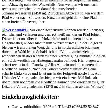
Danach steigen wir über einen kleinen Pfad in Serpentinen hinab
zum Abzweig nahe des Wasserfalls. Nun wenden wir uns nach
rechts und erreichen kurz darauf den rauschenden
Johanneswasserfall (1450 m). Zurück am Abzweig folgen wir dem
Pfad weiter nach Südwesten. Kurz darauf geht der kleine Pfad in
einen breiten Forstweg über.
Vor einer Rechtskurve können wir den Forstweg
rechtshaltend verlassen und dem rot-weiß markierten Pfad folgen.
Dieser leitet uns über eine Holzbrücke und in einem kurzen
Gegenanstieg wieder hinauf zum Wirtschaftsweg. In der Folgezeit
bleiben wir am breiten Weg, der uns in nordwestlicher Richtung
durch den Wald leitet. Sobald sich die Bäume zurückziehen,
wandern wir in drei Kehren zu einer Verzweigung hinunter, die sich
ein Stück westlich der Hintergnadenalm befindet. Hier biegen wir
scharf rechts in den Rundweg Alles Alm ein und überqueren die
Nördliche Taurach. Nach der Brücke vollzieht unser Weg eine
scharfe Linkskurve und leitet uns in der Folgezeit nordwärts. Auf
Höhe der Vordergnadenalm biegen wir ein letztes Mal links ab,
überqueren nochmals die Nördliche Taurach und erreichen zu guter
Letzt die Vordergnadenalm (1278 m, 2 ½ Stunden ab dem Wildsee).
Einkehrmöglichkeiten:
Gschwendthofhütte (1326 m), Tel. +43 (0)664/52 52 847.