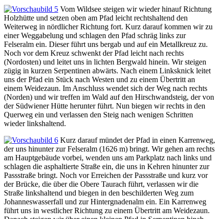
Vom Wildsee steigen wir wieder hinauf Richtung
Holzhütte und setzen oben am Pfad leicht rechtshaltend den
Weiterweg in nördlicher Richtung fort. Kurz darauf kommen wir zu
einer Weggabelung und schlagen den Pfad schräg links zur
Felseralm ein. Dieser führt uns bergab und auf ein Metallkreuz zu.
Noch vor dem Kreuz schwenkt der Pfad leicht nach rechts
(Nordosten) und leitet uns in lichten Bergwald hinein. Wir steigen
zügig in kurzen Serpentinen abwärts. Nach einem Linksknick leitet
uns der Pfad ein Stück nach Westen und zu einem Übertritt an
einem Weidezaun. Im Anschluss wendet sich der Weg nach rechts
(Norden) und wir treffen im Wald auf den Hirschwandsteig, der von
der Südwiener Hütte herunter führt. Nun biegen wir rechts in den
Querweg ein und verlassen den Steig nach wenigen Schritten
wieder linkshaltend.
Kurz darauf mündet der Pfad in einen Karrenweg,
der uns hinunter zur Felseralm (1626 m) bringt. Wir gehen am rechts
am Hauptgebäude vorbei, wenden uns am Parkplatz nach links und
schlagen die asphaltierte Straße ein, die uns in Kehren hinunter zur
Passstraße bringt. Noch vor Erreichen der Passstraße und kurz vor
der Brücke, die über die Obere Taurach führt, verlassen wir die
Straße linkshaltend und biegen in den beschilderten Weg zum
Johanneswasserfall und zur Hintergnadenalm ein. Ein Karrenweg
führt uns in westlicher Richtung zu einem Übertritt am Weidezaun.