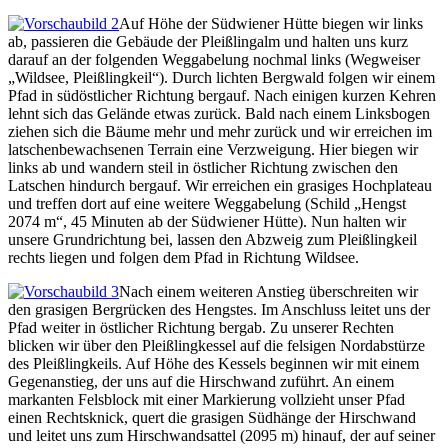
Auf Höhe der Südwiener Hütte biegen wir links
ab, passieren die Gebäude der Pleißlingalm und halten uns kurz
darauf an der folgenden Weggabelung nochmal links (Wegweiser
„Wildsee, Pleißlingkeil“). Durch lichten Bergwald folgen wir einem
Pfad in südöstlicher Richtung bergauf. Nach einigen kurzen Kehren
lehnt sich das Gelände etwas zurück. Bald nach einem Linksbogen
ziehen sich die Bäume mehr und mehr zurück und wir erreichen im
latschenbewachsenen Terrain eine Verzweigung. Hier biegen wir
links ab und wandern steil in östlicher Richtung zwischen den
Latschen hindurch bergauf. Wir erreichen ein grasiges Hochplateau
und treffen dort auf eine weitere Weggabelung (Schild „Hengst
2074 m“, 45 Minuten ab der Südwiener Hütte). Nun halten wir
unsere Grundrichtung bei, lassen den Abzweig zum Pleißlingkeil
rechts liegen und folgen dem Pfad in Richtung Wildsee.
Nach einem weiteren Anstieg überschreiten wir
den grasigen Bergrücken des Hengstes. Im Anschluss leitet uns der
Pfad weiter in östlicher Richtung bergab. Zu unserer Rechten
blicken wir über den Pleißlingkessel auf die felsigen Nordabstürze
des Pleißlingkeils. Auf Höhe des Kessels beginnen wir mit einem
Gegenanstieg, der uns auf die Hirschwand zuführt. An einem
markanten Felsblock mit einer Markierung vollzieht unser Pfad
einen Rechtsknick, quert die grasigen Südhänge der Hirschwand
und leitet uns zum Hirschwandsattel (2095 m) hinauf, der auf seiner