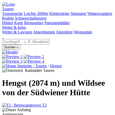
Touren
Tourensuche
Leichte 3000er
Klettersteige
Skitouren
Winterwandern
Rodeln
Schneeschuhtouren
Hütten
Karte
Bergpartner
Panoramabilder
Wetter & Infos
Wetter & Lawinen
Alpenblumen
Alpentiere
Wegpunkte
Startseite
›
Touren
›
Hengst
Radstädter Tauern
Hengst (2074 m) und Wildsee
von der Südwiener Hütte
T2
Aufstiegszeit