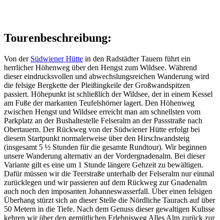
Tourenbeschreibung:
Von der
Südwiener Hütte
in den Radstädter Tauern führt ein
herrlicher Höhenweg über den Hengst zum Wildsee. Während
dieser eindrucksvollen und abwechslungsreichen Wanderung wird
die felsige Bergkette der Pleißingkeile der Großwandspitzen
passiert. Höhepunkt ist schließlich der Wildsee, der in einem Kessel
am Fuße der markanten Teufelshörner lagert. Den Höhenweg
zwischen Hengst und Wildsee erreicht man am schnellsten vom
Parkplatz an der Bushaltestelle Felseralm an der Passstraße nach
Obertauern. Der Rückweg von der Südwiener Hütte erfolgt bei
diesem Startpunkt normalerweise über den Hirschwandsteig
(insgesamt 5 ½ Stunden für die gesamte Rundtour). Wir beginnen
unsere Wanderung alternativ an der Vordergnadenalm. Bei dieser
Variante gilt es eine um 1 Stunde längere Gehzeit zu bewältigen.
Dafür müssen wir die Teerstraße unterhalb der Felseralm nur einmal
zurücklegen und wir passieren auf dem Rückweg zur Gnadenalm
auch noch den imposanten Johanneswasserfall. Über einen felsigen
Überhang stürzt sich an dieser Stelle die Nördliche Taurach auf über
50 Metern in die Tiefe. Nach dem Genuss dieser gewaltigen Kulisse
kehren wir über den gemütlichen Erlebnisweg Alles Alm zurück zur