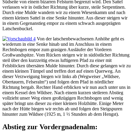
Südseite von einem bizarren Felsturm begrenzt wird. Den Sattel
verlassen wir in östlicher Richtung über kurze, steile Serpentinen.
Durch eine Mulde wandern wir zu einem Wiesenkamm und nach
einem kleinen Sattel in eine Senke hinunter. Aus dieser steigen wir
in einem Gegenanstieg empor zu einem schwach ausgeprägten
Latschenbuckel.
Von der latschenbewachsenen Anhöhe geht es
wiederum in eine Senke hinab und im Anschluss in einem
Rechtsbogen empor zum grasigen Ausläufer der Vorderen
Großwandspitze. Vom Rücken steigen wir in südöstlicher Richtung
steil über den kurzzeitig etwas luftigeren Pfad zu einer mit
Felsblöcken übersäten Mulde hinunter. Durch diese gelangen wir zu
einem kleinen Tümpel und treffen dort auf einen Querweg. An
dieser Verzweigung biegen wir links ab (Wegweiser „Wildsee,
Obertauern, Felseralm“) und folgen dem Pfad in nördlicher
Richtung bergab. Rechter Hand erblicken wir nun auch unter uns in
einem Kessel den Wildsee. Nach einem kurzen steileren Abstieg
vollzieht unser Weg einen großzügigen Rechtsbogen und wenig
später bringt uns dieser zu einer kleinen Holzhütte. Einige Meter
nach der Hütte biegen wir rechts ab und folgen den Steigspuren
hinunter zum Wildsee (1925 m, 1 ½ Stunden ab dem Hengst).
Abstieg zur Vordergnadenalm: