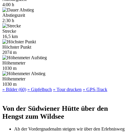
4:00 h
Abstiegszeit
2:30 h
Strecke
16,5 km
Höchster Punkt
2074 m
Höhenmeter
1030 m
Höhenmeter
1030 m
» Bilder (60)
» Gipfelbuch
» Tour drucken
» GPS-Track
Von der Südwiener Hütte über den
Hengst zum Wildsee
Ab der Vordergnadenalm steigen wir über den Erlebnisweg