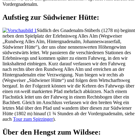
Vordergnadenalm.
Aufstieg zur Südwiener Hütte:
Südlich des Gnadenalm-Stüberls (1278 m) beginnt
neben dem Spielplatz der Erlebnisweg Alles Alm (Wegweiser
„Rundweg Alles Alm, Hintergnadenalm, Johanneswasserfall,
Südwiener Hütte“), der uns ohne nennenswerten Höhengewinn
südwestwärts leitet. Wir passieren die verschiedenen Stationen des
Erlebniswegs und kommen später zu einem Fahrweg, in den wir
linkshaltend einbiegen. Kurz darauf verlassen wir den Fahrweg
nach rechts über den Rundweg Alles Alm und erreichen an der
Hintergnadenalm eine Verzweigung. Nun biegen wir rechts ab
(Wegweiser „Südwiener Hütte“) und folgen dem Wirtscharftsweg
bergauf. In der Folgezeit können wir die Kehren des Fahrwegs über
einen rot-weiß markierten Pfad mehrfach abkürzen. Nach einem
Flachstück leitet uns der Fahrweg in einem Rechtsbogen über ein
Bachbett. Gleich im Anschluss verlassen wir den breiten Weg ein
letztes Mal über den Pfad und wandern über diesen zur Südwiener
Hütte (1802 m) hinauf (1 ¾ Stunden ab der Vordergnadenalm, siehe
auch
Tour zum Spirzinger
).
Über den Hengst zum Wildsee: