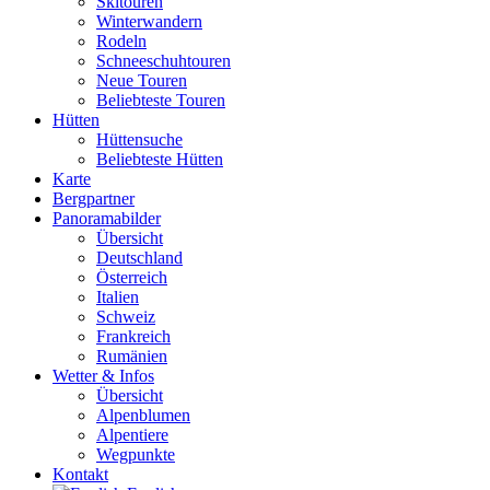
Skitouren
Winterwandern
Rodeln
Schneeschuhtouren
Neue Touren
Beliebteste Touren
Hütten
Hüttensuche
Beliebteste Hütten
Karte
Bergpartner
Panoramabilder
Übersicht
Deutschland
Österreich
Italien
Schweiz
Frankreich
Rumänien
Wetter & Infos
Übersicht
Alpenblumen
Alpentiere
Wegpunkte
Kontakt