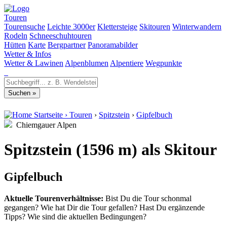
Touren
Tourensuche
Leichte 3000er
Klettersteige
Skitouren
Winterwandern
Rodeln
Schneeschuhtouren
Hütten
Karte
Bergpartner
Panoramabilder
Wetter & Infos
Wetter & Lawinen
Alpenblumen
Alpentiere
Wegpunkte
Startseite
›
Touren
›
Spitzstein
›
Gipfelbuch
Chiemgauer Alpen
Spitzstein (1596 m) als Skitour
Gipfelbuch
Aktuelle Tourenverhältnisse:
Bist Du die Tour schonmal
gegangen? Wie hat Dir die Tour gefallen? Hast Du ergänzende
Tipps? Wie sind die aktuellen Bedingungen?