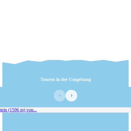
Touren in der Umgebung
‹
›
ein (1596 m) von...