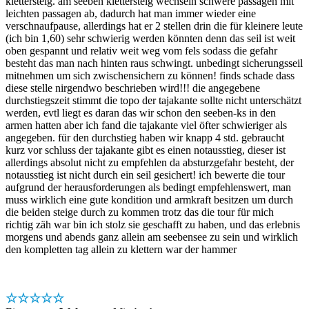
klettersteig. am seeben klettersteig wechseln schwere passagen mit
leichten passagen ab, dadurch hat man immer wieder eine
verschnaufpause, allerdings hat er 2 stellen drin die für kleinere leute
(ich bin 1,60) sehr schwierig werden könnten denn das seil ist weit
oben gespannt und relativ weit weg vom fels sodass die gefahr
besteht das man nach hinten raus schwingt. unbedingt sicherungsseil
mitnehmen um sich zwischensichern zu können! finds schade dass
diese stelle nirgendwo beschrieben wird!!! die angegebene
durchstiegszeit stimmt die topo der tajakante sollte nicht unterschätzt
werden, evtl liegt es daran das wir schon den seeben-ks in den
armen hatten aber ich fand die tajakante viel öfter schwieriger als
angegeben. für den durchstieg haben wir knapp 4 std. gebraucht
kurz vor schluss der tajakante gibt es einen notausstieg, dieser ist
allerdings absolut nicht zu empfehlen da absturzgefahr besteht, der
notausstieg ist nicht durch ein seil gesichert! ich bewerte die tour
aufgrund der herausforderungen als bedingt empfehlenswert, man
muss wirklich eine gute kondition und armkraft besitzen um durch
die beiden steige durch zu kommen trotz das die tour für mich
richtig zäh war bin ich stolz sie geschafft zu haben, und das erlebnis
morgens und abends ganz allein am seebensee zu sein und wirklich
den kompletten tag allein zu klettern war der hammer
☆☆☆☆☆