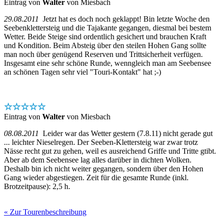
Eintrag von
Walter
von Miesbach
29.08.2011
Jetzt hat es doch noch geklappt! Bin letzte Woche den
Seebenklettersteig und die Tajakante gegangen, diesmal bei bestem
Wetter. Beide Steige sind ordentlich gesichert und brauchen Kraft
und Kondition. Beim Absteig über den steilen Hohen Gang sollte
man noch über genügend Reserven und Trittsicherheit verfügen.
Insgesamt eine sehr schöne Runde, wenngleich man am Seebensee
an schönen Tagen sehr viel "Touri-Kontakt" hat ;-)
☆☆☆☆☆
Eintrag von
Walter
von Miesbach
08.08.2011
Leider war das Wetter gestern (7.8.11) nicht gerade gut
... leichter Nieselregen. Der Seeben-Klettersteig war zwar trotz
Nässe recht gut zu gehen, weil es ausreichend Griffe und Tritte gtibt.
Aber ab dem Seebensee lag alles darüber in dichten Wolken.
Deshalb bin ich nicht weiter gegangen, sondern über den Hohen
Gang wieder abgestiegen. Zeit für die gesamte Runde (inkl.
Brotzeitpause): 2,5 h.
« Zur Tourenbeschreibung