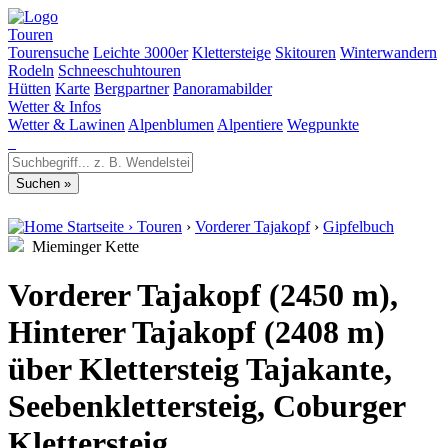
Touren
Tourensuche
Leichte 3000er
Klettersteige
Skitouren
Winterwandern
Rodeln
Schneeschuhtouren
Hütten
Karte
Bergpartner
Panoramabilder
Wetter & Infos
Wetter & Lawinen
Alpenblumen
Alpentiere
Wegpunkte
Startseite
›
Touren
›
Vorderer Tajakopf
›
Gipfelbuch
Mieminger Kette
Vorderer Tajakopf (2450 m),
Hinterer Tajakopf (2408 m)
über Klettersteig Tajakante,
Seebenklettersteig, Coburger
Klettersteig