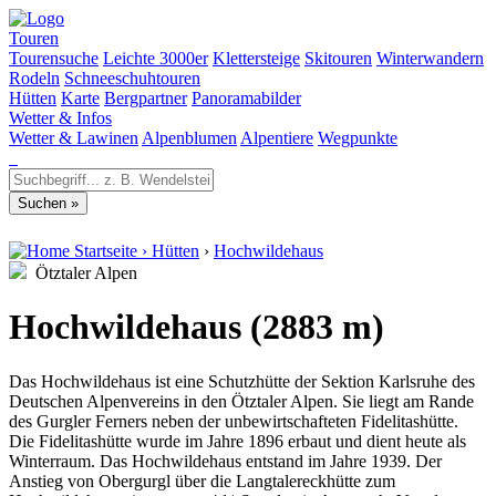
Touren
Tourensuche
Leichte 3000er
Klettersteige
Skitouren
Winterwandern
Rodeln
Schneeschuhtouren
Hütten
Karte
Bergpartner
Panoramabilder
Wetter & Infos
Wetter & Lawinen
Alpenblumen
Alpentiere
Wegpunkte
Startseite
›
Hütten
›
Hochwildehaus
Ötztaler Alpen
Hochwildehaus (2883 m)
Das Hochwildehaus ist eine Schutzhütte der Sektion Karlsruhe des
Deutschen Alpenvereins in den Ötztaler Alpen. Sie liegt am Rande
des Gurgler Ferners neben der unbewirtschafteten Fidelitashütte.
Die Fidelitashütte wurde im Jahre 1896 erbaut und dient heute als
Winterraum. Das Hochwildehaus entstand im Jahre 1939. Der
Anstieg von Obergurgl über die Langtalereckhütte zum