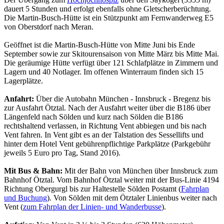
dauert 5 Stunden und erfolgt ebenfalls ohne Gletscherberüchtung.
Die Martin-Busch-Hütte ist ein Stützpunkt am Fernwanderweg E5
von Oberstdorf nach Meran.
Geöffnet ist die Martin-Busch-Hütte von Mitte Juni bis Ende
September sowie zur Skitourensaison von Mitte März bis Mitte Mai.
Die geräumige Hütte verfügt über 121 Schlafplätze in Zimmern und
Lagern und 40 Notlager. Im offenen Winterraum finden sich 15
Lagerplätze.
Anfahrt:
Über die Autobahn München - Innsbruck - Bregenz bis
zur Ausfahrt Ötztal. Nach der Ausfahrt weiter über die B186 über
Längenfeld nach Sölden und kurz nach Sölden die B186
rechtshaltend verlassen, in Richtung Vent abbiegen und bis nach
Vent fahren. In Vent gibt es an der Talstation des Sessellifts und
hinter dem Hotel Vent gebührenpflichtige Parkplätze (Parkgebühr
jeweils 5 Euro pro Tag, Stand 2016).
Mit Bus & Bahn:
Mit der Bahn von München über Innsbruck zum
Bahnhof Ötztal. Vom Bahnhof Ötztal weiter mit der Bus-Linie 4194
Richtung Obergurgl bis zur Haltestelle Sölden Postamt (
Fahrplan
und Buchung
). Von Sölden mit dem Ötztaler Linienbus weiter nach
Vent (
zum Fahrplan der Linien- und Wanderbusse
).