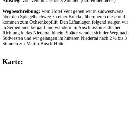
Aufstieg:
Von Vent in 2 ½ bis 3 Stunden (620 Höhenmeter).
Wegbeschreibung:
Vom Hotel Vent gehen wir in südwestwärts
über den Spiegelbachweg zu einer Brücke, überqueren diese und
kommen zum Ochsenkopflift. Den Liftanlagen folgend steigen wir
in Serpentinen bergauf und wandern im Anschluss in südlicher
Richtung in das Niedertal hinein. Später wendet sich der Weg nach
Südwesten und wir gelangen im hinteren Niedertal nach 2 ½ bis 3
Stunden zur Martin-Busch-Hütte.
Karte: