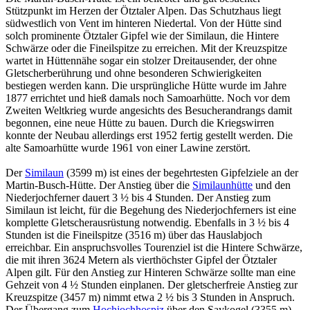
Stützpunkt im Herzen der Ötztaler Alpen. Das Schutzhaus liegt
südwestlich von Vent im hinteren Niedertal. Von der Hütte sind
solch prominente Ötztaler Gipfel wie der Similaun, die Hintere
Schwärze oder die Fineilspitze zu erreichen. Mit der Kreuzspitze
wartet in Hüttennähe sogar ein stolzer Dreitausender, der ohne
Gletscherberührung und ohne besonderen Schwierigkeiten
bestiegen werden kann. Die ursprüngliche Hütte wurde im Jahre
1877 errichtet und hieß damals noch Samoarhütte. Noch vor dem
Zweiten Weltkrieg wurde angesichts des Besucherandrangs damit
begonnen, eine neue Hütte zu bauen. Durch die Kriegswirren
konnte der Neubau allerdings erst 1952 fertig gestellt werden. Die
alte Samoarhütte wurde 1961 von einer Lawine zerstört.
Der
Similaun
(3599 m) ist eines der begehrtesten Gipfelziele an der
Martin-Busch-Hütte. Der Anstieg über die
Similaunhütte
und den
Niederjochferner dauert 3 ½ bis 4 Stunden. Der Anstieg zum
Similaun ist leicht, für die Begehung des Niederjochferners ist eine
komplette Gletscherausrüstung notwendig. Ebenfalls in 3 ½ bis 4
Stunden ist die Fineilspitze (3516 m) über das Hauslabjoch
erreichbar. Ein anspruchsvolles Tourenziel ist die Hintere Schwärze,
die mit ihren 3624 Metern als vierthöchster Gipfel der Ötztaler
Alpen gilt. Für den Anstieg zur Hinteren Schwärze sollte man eine
Gehzeit von 4 ½ Stunden einplanen. Der gletscherfreie Anstieg zur
Kreuzspitze (3457 m) nimmt etwa 2 ½ bis 3 Stunden in Anspruch.
Der Übergang zum
Hochjochhospiz
über den Saykogel (3355 m)