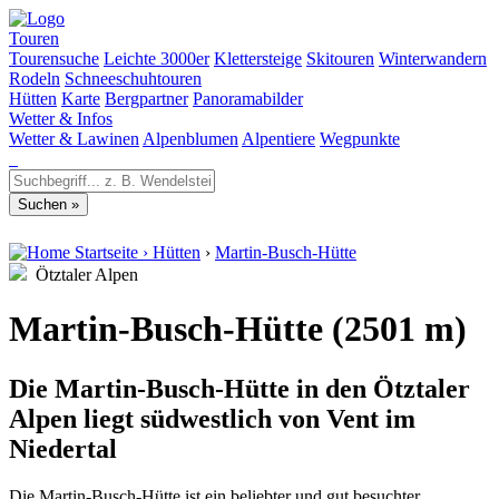
Touren
Tourensuche
Leichte 3000er
Klettersteige
Skitouren
Winterwandern
Rodeln
Schneeschuhtouren
Hütten
Karte
Bergpartner
Panoramabilder
Wetter & Infos
Wetter & Lawinen
Alpenblumen
Alpentiere
Wegpunkte
Startseite
›
Hütten
›
Martin-Busch-Hütte
Ötztaler Alpen
Martin-Busch-Hütte (2501 m)
Die Martin-Busch-Hütte in den Ötztaler
Alpen liegt südwestlich von Vent im
Niedertal
Die Martin-Busch-Hütte ist ein beliebter und gut besuchter