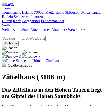
Touren
Tourensuche
Leichte 3000er
Klettersteige
Skitouren
Winterwandern
Rodeln
Schneeschuhtouren
Hütten
Karte
Bergpartner
Panoramabilder
Wetter & Infos
Wetter & Lawinen
Alpenblumen
Alpentiere
Wegpunkte
Startseite
›
Hütten
›
Zittelhaus
Goldberggruppe
Zittelhaus (3106 m)
Das Zittelhaus in den Hohen Tauern liegt
am Gipfel des Hohen Sonnblicks