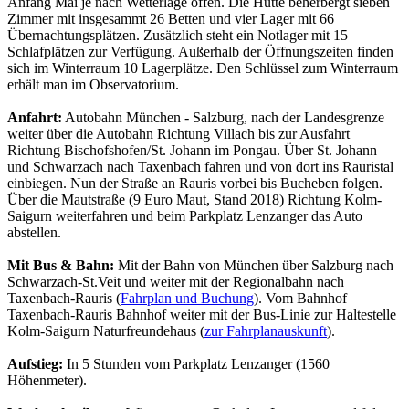
Anfang Mai je nach Wetterlage offen. Die Hütte beherbergt sieben
Zimmer mit insgesammt 26 Betten und vier Lager mit 66
Übernachtungsplätzen. Zusätzlich steht ein Notlager mit 15
Schlafplätzen zur Verfügung. Außerhalb der Öffnungszeiten finden
sich im Winterraum 10 Lagerplätze. Den Schlüssel zum Winterraum
erhält man im Observatorium.
Anfahrt:
Autobahn München - Salzburg, nach der Landesgrenze
weiter über die Autobahn Richtung Villach bis zur Ausfahrt
Richtung Bischofshofen/St. Johann im Pongau. Über St. Johann
und Schwarzach nach Taxenbach fahren und von dort ins Rauristal
einbiegen. Nun der Straße an Rauris vorbei bis Bucheben folgen.
Über die Mautstraße (9 Euro Maut, Stand 2018) Richtung Kolm-
Saigurn weiterfahren und beim Parkplatz Lenzanger das Auto
abstellen.
Mit Bus & Bahn:
Mit der Bahn von München über Salzburg nach
Schwarzach-St.Veit und weiter mit der Regionalbahn nach
Taxenbach-Rauris (
Fahrplan und Buchung
). Vom Bahnhof
Taxenbach-Rauris Bahnhof weiter mit der Bus-Linie zur Haltestelle
Kolm-Saigurn Naturfreundehaus (
zur Fahrplanauskunft
).
Aufstieg:
In 5 Stunden vom Parkplatz Lenzanger (1560
Höhenmeter).