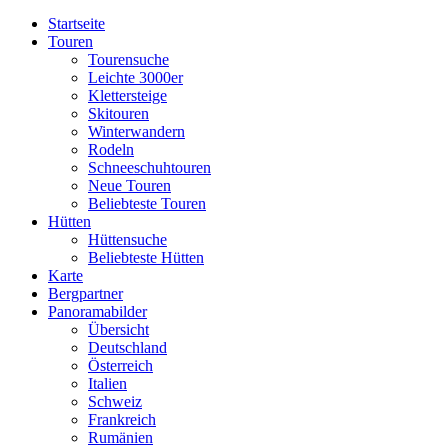
Startseite
Touren
Tourensuche
Leichte 3000er
Klettersteige
Skitouren
Winterwandern
Rodeln
Schneeschuhtouren
Neue Touren
Beliebteste Touren
Hütten
Hüttensuche
Beliebteste Hütten
Karte
Bergpartner
Panoramabilder
Übersicht
Deutschland
Österreich
Italien
Schweiz
Frankreich
Rumänien