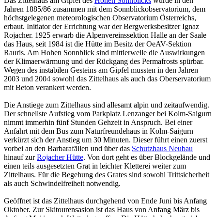
Das Zittelhaus am Gipfel des
Hohen Sonnblicks
wurde in den
Jahren 1885/86 zusammen mit dem Sonnblickobservatorium, dem
höchstgelegenen meteorologischen Observatorium Österreichs,
erbaut. Initiator der Errichtung war der Bergwerksbesitzer Ignaz
Rojacher. 1925 erwarb die Alpenvereinssektion Halle an der Saale
das Haus, seit 1984 ist die Hütte im Besitz der OeAV-Sektion
Rauris. Am Hohen Sonnblick sind mittlerweile die Auswirkungen
der Klimaerwärmung und der Rückgang des Permafrosts spürbar.
Wegen des instabilen Gesteins am Gipfel mussten in den Jahren
2003 und 2004 sowohl das Zittelhaus als auch das Oberservatorium
mit Beton verankert werden.
Die Anstiege zum Zittelhaus sind allesamt alpin und zeitaufwendig.
Der schnellste Aufstieg vom Parkplatz Lenzanger bei Kolm-Saigurn
nimmt immerhin fünf Stunden Gehzeit in Anspruch. Bei einer
Anfahrt mit dem Bus zum Naturfreundehaus in Kolm-Saigurn
verkürzt sich der Anstieg um 30 Minuten. Dieser führt einen zuerst
vorbei an den Barbarafällen und über das
Schutzhaus Neubau
hinauf zur
Rojacher Hütte
. Von dort geht es über Blockgelände und
einen teils ausgesetzten Grat in leichter Kletterei weiter zum
Zittelhaus. Für die Begehung des Grates sind sowohl Trittsicherheit
als auch Schwindelfreiheit notwendig.
Geöffnet ist das Zittelhaus durchgehend von Ende Juni bis Anfang
Oktober. Zur Skitourensasion ist das Haus von Anfang März bis