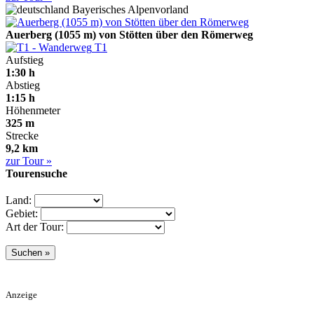
Bayerisches Alpenvorland
Auerberg (1055 m) von Stötten über den Römerweg
T1
Aufstieg
1:30 h
Abstieg
1:15 h
Höhenmeter
325 m
Strecke
9,2 km
zur Tour »
Tourensuche
Land:
Gebiet:
Art der Tour:
Anzeige