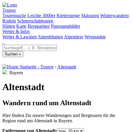
Touren
Tourensuche
Leichte 3000er
Klettersteige
Skitouren
Winterwandern
Rodeln
Schneeschuhtouren
Hütten
Karte
Bergpartner
Panoramabilder
Wetter & Infos
Wetter & Lawinen
Alpenblumen
Alpentiere
Wegpunkte
Startseite
›
Touren
›
Altenstadt
Bayern
Altenstadt
Wandern rund um Altenstadt
Hier findest Du unsere Wanderungen und Bergtouren für die
Region rund um Altenstadt in Bayern.
Entfernung von Altenstadt: