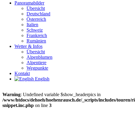
Panoramabilder
Übersicht
Deutschland
Österreich
Italien
Schweiz
Frankreich
Rumänien
Wetter & Infos
Übersicht
Alpenblumen
Alpentiere
Wegpunkte
Kontakt
English
Warning
: Undefined variable $show_headerpics in
/www/htdocs/dehoeh/hoehenrausch.de/_scripts/includes/touren/ri
snippet.inc.php
on line
3