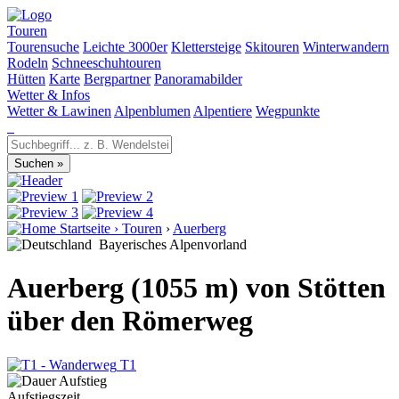
Touren
Tourensuche
Leichte 3000er
Klettersteige
Skitouren
Winterwandern
Rodeln
Schneeschuhtouren
Hütten
Karte
Bergpartner
Panoramabilder
Wetter & Infos
Wetter & Lawinen
Alpenblumen
Alpentiere
Wegpunkte
Startseite
›
Touren
›
Auerberg
Bayerisches Alpenvorland
Auerberg (1055 m) von Stötten
über den Römerweg
T1
Aufstiegszeit