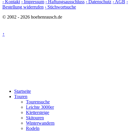
› Kontakt
› Impressum
› Haftungsausschluss
› Datenschutz
› AGB
›
Bestellung widerrufen
› Stichwortsuche
© 2002 - 2026 hoehenrausch.de
↑
Startseite
Touren
Tourensuche
Leichte 3000er
Klettersteige
Skitouren
Winterwandern
Rodeln