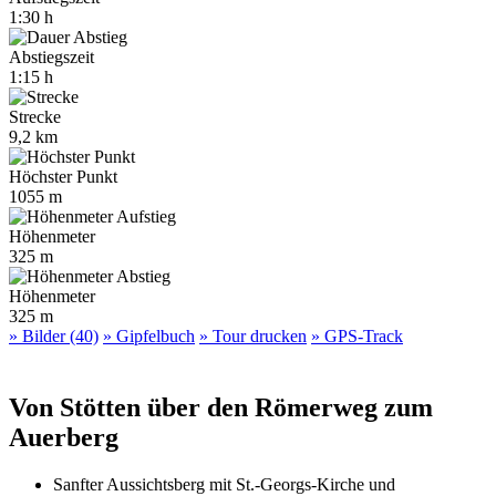
1:30 h
Abstiegszeit
1:15 h
Strecke
9,2 km
Höchster Punkt
1055 m
Höhenmeter
325 m
Höhenmeter
325 m
» Bilder (40)
» Gipfelbuch
» Tour drucken
» GPS-Track
Von Stötten über den Römerweg zum
Auerberg
Sanfter Aussichtsberg mit St.-Georgs-Kirche und