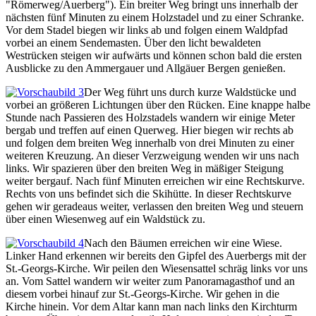
"Römerweg/Auerberg"). Ein breiter Weg bringt uns innerhalb der
nächsten fünf Minuten zu einem Holzstadel und zu einer Schranke.
Vor dem Stadel biegen wir links ab und folgen einem Waldpfad
vorbei an einem Sendemasten. Über den licht bewaldeten
Westrücken steigen wir aufwärts und können schon bald die ersten
Ausblicke zu den Ammergauer und Allgäuer Bergen genießen.
Der Weg führt uns durch kurze Waldstücke und
vorbei an größeren Lichtungen über den Rücken. Eine knappe halbe
Stunde nach Passieren des Holzstadels wandern wir einige Meter
bergab und treffen auf einen Querweg. Hier biegen wir rechts ab
und folgen dem breiten Weg innerhalb von drei Minuten zu einer
weiteren Kreuzung. An dieser Verzweigung wenden wir uns nach
links. Wir spazieren über den breiten Weg in mäßiger Steigung
weiter bergauf. Nach fünf Minuten erreichen wir eine Rechtskurve.
Rechts von uns befindet sich die Skihütte. In dieser Rechtskurve
gehen wir geradeaus weiter, verlassen den breiten Weg und steuern
über einen Wiesenweg auf ein Waldstück zu.
Nach den Bäumen erreichen wir eine Wiese.
Linker Hand erkennen wir bereits den Gipfel des Auerbergs mit der
St.-Georgs-Kirche. Wir peilen den Wiesensattel schräg links vor uns
an. Vom Sattel wandern wir weiter zum Panoramagasthof und an
diesem vorbei hinauf zur St.-Georgs-Kirche. Wir gehen in die
Kirche hinein. Vor dem Altar kann man nach links den Kirchturm