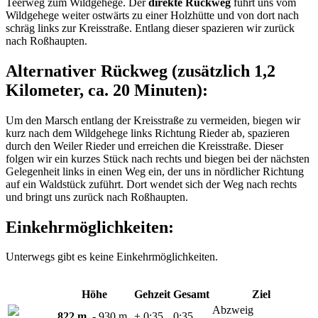
Teerweg zum Wildgehege. Der
direkte Rückweg
führt uns vom
Wildgehege weiter ostwärts zu einer Holzhütte und von dort nach
schräg links zur Kreisstraße. Entlang dieser spazieren wir zurück
nach Roßhaupten.
Alternativer Rückweg (zusätzlich 1,2
Kilometer, ca. 20 Minuten):
Um den Marsch entlang der Kreisstraße zu vermeiden, biegen wir
kurz nach dem Wildgehege links Richtung Rieder ab, spazieren
durch den Weiler Rieder und erreichen die Kreisstraße. Dieser
folgen wir ein kurzes Stück nach rechts und biegen bei der nächsten
Gelegenheit links in einen Weg ein, der uns in nördlicher Richtung
auf ein Waldstück zuführt. Dort wendet sich der Weg nach rechts
und bringt uns zurück nach Roßhaupten.
Einkehrmöglichkeiten:
Unterwegs gibt es keine Einkehrmöglichkeiten.
Höhe
Gehzeit
Gesamt
Ziel
Abzweig
822 m
- 930 m
+ 0:35
0:35