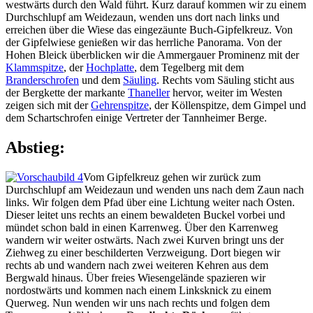
westwärts durch den Wald führt. Kurz darauf kommen wir zu einem
Durchschlupf am Weidezaun, wenden uns dort nach links und
erreichen über die Wiese das eingezäunte Buch-Gipfelkreuz. Von
der Gipfelwiese genießen wir das herrliche Panorama. Von der
Hohen Bleick überblicken wir die Ammergauer Prominenz mit der
Klammspitze
, der
Hochplatte
, dem Tegelberg mit dem
Branderschrofen
und dem
Säuling
. Rechts vom Säuling sticht aus
der Bergkette der markante
Thaneller
hervor, weiter im Westen
zeigen sich mit der
Gehrenspitze
, der Köllenspitze, dem Gimpel und
dem Schartschrofen einige Vertreter der Tannheimer Berge.
Abstieg:
Vom Gipfelkreuz gehen wir zurück zum
Durchschlupf am Weidezaun und wenden uns nach dem Zaun nach
links. Wir folgen dem Pfad über eine Lichtung weiter nach Osten.
Dieser leitet uns rechts an einem bewaldeten Buckel vorbei und
mündet schon bald in einen Karrenweg. Über den Karrenweg
wandern wir weiter ostwärts. Nach zwei Kurven bringt uns der
Ziehweg zu einer beschilderten Verzweigung. Dort biegen wir
rechts ab und wandern nach zwei weiteren Kehren aus dem
Bergwald hinaus. Über freies Wiesengelände spazieren wir
nordostwärts und kommen nach einem Linksknick zu einem
Querweg. Nun wenden wir uns nach rechts und folgen dem