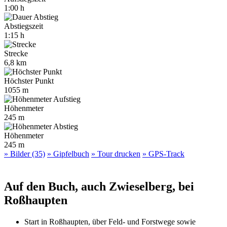
1:00 h
Abstiegszeit
1:15 h
Strecke
6,8 km
Höchster Punkt
1055 m
Höhenmeter
245 m
Höhenmeter
245 m
» Bilder (35)
» Gipfelbuch
» Tour drucken
» GPS-Track
Auf den Buch, auch Zwieselberg, bei
Roßhaupten
Start in Roßhaupten, über Feld- und Forstwege sowie