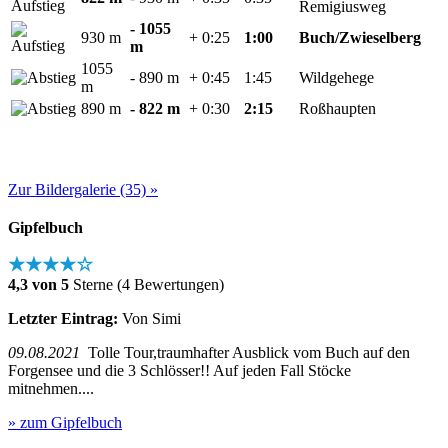
Remigiusweg
- 1055
930 m
+ 0:25
1:00
Buch/Zwieselberg
m
1055
- 890 m
+ 0:45
1:45
Wildgehege
m
890 m
- 822 m
+ 0:30
2:15
Roßhaupten
Zur Bildergalerie (35) »
Gipfelbuch
★★★★☆
4,3 von 5
Sterne (4 Bewertungen)
Letzter Eintrag:
Von Simi
09.08.2021
Tolle Tour,traumhafter Ausblick vom Buch auf den
Forgensee und die 3 Schlösser!! Auf jeden Fall Stöcke
mitnehmen....
» zum Gipfelbuch