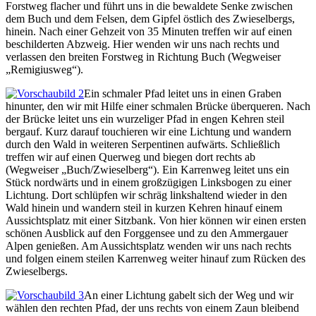
Forstweg flacher und führt uns in die bewaldete Senke zwischen
dem Buch und dem Felsen, dem Gipfel östlich des Zwieselbergs,
hinein. Nach einer Gehzeit von 35 Minuten treffen wir auf einen
beschilderten Abzweig. Hier wenden wir uns nach rechts und
verlassen den breiten Forstweg in Richtung Buch (Wegweiser
„Remigiusweg“).
Ein schmaler Pfad leitet uns in einen Graben
hinunter, den wir mit Hilfe einer schmalen Brücke überqueren. Nach
der Brücke leitet uns ein wurzeliger Pfad in engen Kehren steil
bergauf. Kurz darauf touchieren wir eine Lichtung und wandern
durch den Wald in weiteren Serpentinen aufwärts. Schließlich
treffen wir auf einen Querweg und biegen dort rechts ab
(Wegweiser „Buch/Zwieselberg“). Ein Karrenweg leitet uns ein
Stück nordwärts und in einem großzügigen Linksbogen zu einer
Lichtung. Dort schlüpfen wir schräg linkshaltend wieder in den
Wald hinein und wandern steil in kurzen Kehren hinauf einem
Aussichtsplatz mit einer Sitzbank. Von hier können wir einen ersten
schönen Ausblick auf den Forggensee und zu den Ammergauer
Alpen genießen. Am Aussichtsplatz wenden wir uns nach rechts
und folgen einem steilen Karrenweg weiter hinauf zum Rücken des
Zwieselbergs.
An einer Lichtung gabelt sich der Weg und wir
wählen den rechten Pfad, der uns rechts von einem Zaun bleibend