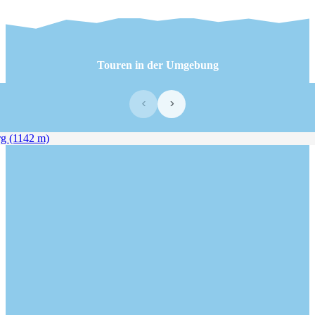
Touren in der Umgebung
‹
›
(1142 m)