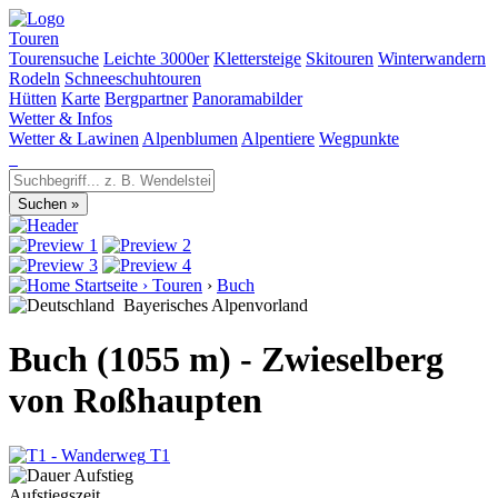
Touren
Tourensuche
Leichte 3000er
Klettersteige
Skitouren
Winterwandern
Rodeln
Schneeschuhtouren
Hütten
Karte
Bergpartner
Panoramabilder
Wetter & Infos
Wetter & Lawinen
Alpenblumen
Alpentiere
Wegpunkte
Startseite
›
Touren
›
Buch
Bayerisches Alpenvorland
Buch (1055 m) - Zwieselberg
von Roßhaupten
T1
Aufstiegszeit