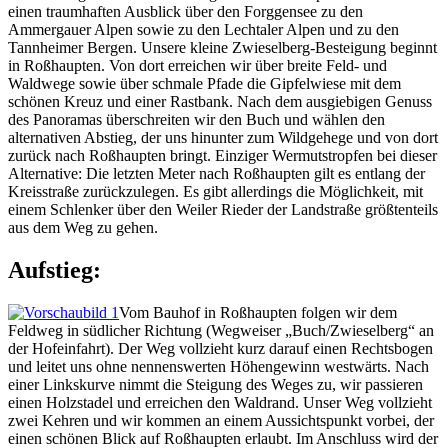
einen traumhaften Ausblick über den Forggensee zu den
Ammergauer Alpen sowie zu den Lechtaler Alpen und zu den
Tannheimer Bergen. Unsere kleine Zwieselberg-Besteigung beginnt
in Roßhaupten. Von dort erreichen wir über breite Feld- und
Waldwege sowie über schmale Pfade die Gipfelwiese mit dem
schönen Kreuz und einer Rastbank. Nach dem ausgiebigen Genuss
des Panoramas überschreiten wir den Buch und wählen den
alternativen Abstieg, der uns hinunter zum Wildgehege und von dort
zurück nach Roßhaupten bringt. Einziger Wermutstropfen bei dieser
Alternative: Die letzten Meter nach Roßhaupten gilt es entlang der
Kreisstraße zurückzulegen. Es gibt allerdings die Möglichkeit, mit
einem Schlenker über den Weiler Rieder der Landstraße größtenteils
aus dem Weg zu gehen.
Aufstieg:
Vom Bauhof in Roßhaupten folgen wir dem
Feldweg in südlicher Richtung (Wegweiser „Buch/Zwieselberg“ an
der Hofeinfahrt). Der Weg vollzieht kurz darauf einen Rechtsbogen
und leitet uns ohne nennenswerten Höhengewinn westwärts. Nach
einer Linkskurve nimmt die Steigung des Weges zu, wir passieren
einen Holzstadel und erreichen den Waldrand. Unser Weg vollzieht
zwei Kehren und wir kommen an einem Aussichtspunkt vorbei, der
einen schönen Blick auf Roßhaupten erlaubt. Im Anschluss wird der