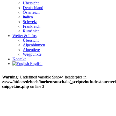
Übersicht
Deutschland
Österreich
Italien
Schweiz
Frankreich
Rumänien
Wetter & Infos
Übersicht
Alpenblumen
Alpentiere
Wegpunkte
Kontakt
English
Warning
: Undefined variable $show_headerpics in
/www/htdocs/dehoeh/hoehenrausch.de/_scripts/includes/touren/ri
snippet.inc.php
on line
3