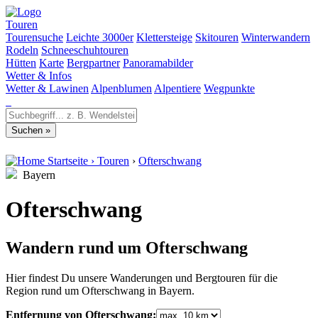
Touren
Tourensuche
Leichte 3000er
Klettersteige
Skitouren
Winterwandern
Rodeln
Schneeschuhtouren
Hütten
Karte
Bergpartner
Panoramabilder
Wetter & Infos
Wetter & Lawinen
Alpenblumen
Alpentiere
Wegpunkte
Startseite
›
Touren
›
Ofterschwang
Bayern
Ofterschwang
Wandern rund um Ofterschwang
Hier findest Du unsere Wanderungen und Bergtouren für die
Region rund um Ofterschwang in Bayern.
Entfernung von Ofterschwang: