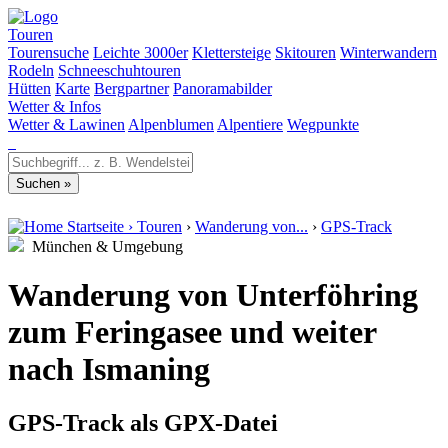
Touren
Tourensuche
Leichte 3000er
Klettersteige
Skitouren
Winterwandern
Rodeln
Schneeschuhtouren
Hütten
Karte
Bergpartner
Panoramabilder
Wetter & Infos
Wetter & Lawinen
Alpenblumen
Alpentiere
Wegpunkte
Startseite
›
Touren
›
Wanderung von...
›
GPS-Track
München & Umgebung
Wanderung von Unterföhring
zum Feringasee und weiter
nach Ismaning
GPS-Track als GPX-Datei