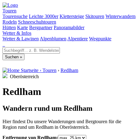
Touren
Tourensuche
Leichte 3000er
Klettersteige
Skitouren
Winterwandern
Rodeln
Schneeschuhtouren
Hütten
Karte
Bergpartner
Panoramabilder
Wetter & Infos
Wetter & Lawinen
Alpenblumen
Alpentiere
Wegpunkte
Startseite
›
Touren
›
Redlham
Oberösterreich
Redlham
Wandern rund um Redlham
Hier findest Du unsere Wanderungen und Bergtouren für die
Region rund um Redlham in Oberösterreich.
Entfernung von Redlham: