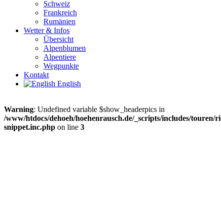
Schweiz
Frankreich
Rumänien
Wetter & Infos
Übersicht
Alpenblumen
Alpentiere
Wegpunkte
Kontakt
English
Warning
: Undefined variable $show_headerpics in
/www/htdocs/dehoeh/hoehenrausch.de/_scripts/includes/touren/ri
snippet.inc.php
on line
3