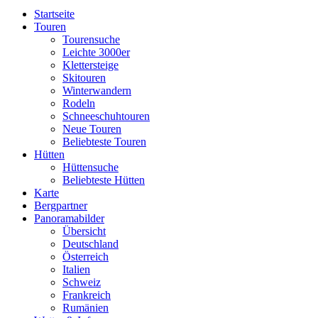
Startseite
Touren
Tourensuche
Leichte 3000er
Klettersteige
Skitouren
Winterwandern
Rodeln
Schneeschuhtouren
Neue Touren
Beliebteste Touren
Hütten
Hüttensuche
Beliebteste Hütten
Karte
Bergpartner
Panoramabilder
Übersicht
Deutschland
Österreich
Italien
Schweiz
Frankreich
Rumänien