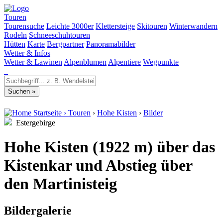
Touren
Tourensuche
Leichte 3000er
Klettersteige
Skitouren
Winterwandern
Rodeln
Schneeschuhtouren
Hütten
Karte
Bergpartner
Panoramabilder
Wetter & Infos
Wetter & Lawinen
Alpenblumen
Alpentiere
Wegpunkte
Startseite
›
Touren
›
Hohe Kisten
›
Bilder
Estergebirge
Hohe Kisten (1922 m) über das
Kistenkar und Abstieg über
den Martinisteig
Bildergalerie