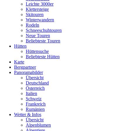
Leichte 3000er
Klettersteige
Skitouren
Winterwandern
Rodeln
Schneeschuhtouren
Neue Touren
Beliebteste Touren
Hütten
Hüttensuche
Beliebteste Hütten
Karte
Bergpartner
Panoramabilder
Übersicht
Deutschland
Österreich
Italien
Schweiz
Frankreich
Rumänien
Wetter & Infos
Übersicht
Alpenblumen
Alpentiere