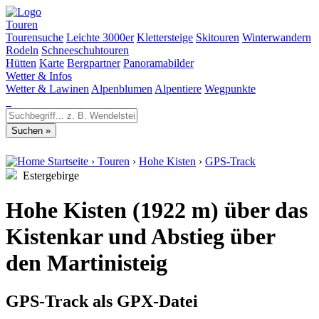
Touren
Tourensuche
Leichte 3000er
Klettersteige
Skitouren
Winterwandern
Rodeln
Schneeschuhtouren
Hütten
Karte
Bergpartner
Panoramabilder
Wetter & Infos
Wetter & Lawinen
Alpenblumen
Alpentiere
Wegpunkte
Startseite
›
Touren
›
Hohe Kisten
›
GPS-Track
Estergebirge
Hohe Kisten (1922 m) über das
Kistenkar und Abstieg über
den Martinisteig
GPS-Track als GPX-Datei