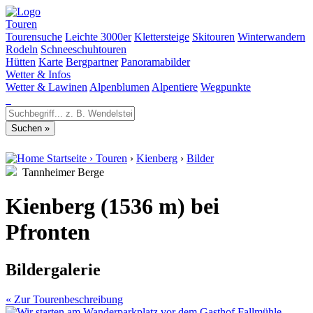
Touren
Tourensuche
Leichte 3000er
Klettersteige
Skitouren
Winterwandern
Rodeln
Schneeschuhtouren
Hütten
Karte
Bergpartner
Panoramabilder
Wetter & Infos
Wetter & Lawinen
Alpenblumen
Alpentiere
Wegpunkte
Startseite
›
Touren
›
Kienberg
›
Bilder
Tannheimer Berge
Kienberg (1536 m) bei
Pfronten
Bildergalerie
« Zur Tourenbeschreibung