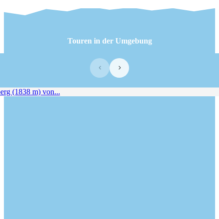
Touren in der Umgebung
‹
›
rg (1838 m) von...