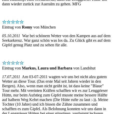
dann wieder zurück zur Aueralm zu gehen. MFG
☆☆☆☆☆
Eintrag von
Romy
von München
05.10.2011
War bei schönem Wetter von den Kampen aus auf dem
Seekarkreuz. War ganz schön was los da. Zu Glück gibt es auf dem
Gipfel genug Platz und zu sehen für alle.
☆☆☆☆☆
Eintrag von
Markus, Laura und Barbara
von Landshut
17.07.2011
Am 03-07-2011 wagten wir uns bei nicht alzu gutem
Wetter an diese Tour. (Das erste Mal seit Jahren wieder in den
Bergen). Also, wenn man nicht geübt ist, ist dass keine "Blaue"
Tour mehr. Mit vereinten Kräften schafften wir es zur Lenggrieser
Hüttn, nur beim Aufstieg zum Gipfel musste meine bessere Hälfte
auf halbem Weg Kehrt machen (Die Hütte rufte zu laut :-)). Meine
Tochter (10 Jahre) und ich bissen die Zähne zusammen und
schafften es zum Gipfel. Als Belohnung konnten wir uns dann in
der Lenggrieser Hütten bei einer günstigen, verdammt leckeren