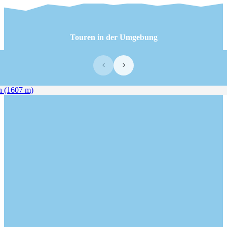
Touren in der Umgebung
‹
›
(1607 m)