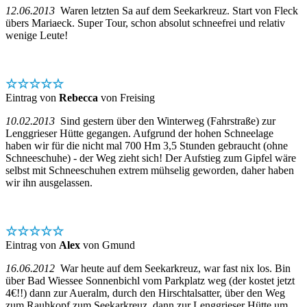
12.06.2013
Waren letzten Sa auf dem Seekarkreuz. Start von Fleck
übers Mariaeck. Super Tour, schon absolut schneefrei und relativ
wenige Leute!
☆☆☆☆☆
Eintrag von
Rebecca
von Freising
10.02.2013
Sind gestern über den Winterweg (Fahrstraße) zur
Lenggrieser Hütte gegangen. Aufgrund der hohen Schneelage
haben wir für die nicht mal 700 Hm 3,5 Stunden gebraucht (ohne
Schneeschuhe) - der Weg zieht sich! Der Aufstieg zum Gipfel wäre
selbst mit Schneeschuhen extrem mühselig geworden, daher haben
wir ihn ausgelassen.
☆☆☆☆☆
Eintrag von
Alex
von Gmund
16.06.2012
War heute auf dem Seekarkreuz, war fast nix los. Bin
über Bad Wiessee Sonnenbichl vom Parkplatz weg (der kostet jetzt
4€!!) dann zur Aueralm, durch den Hirschtalsatter, über den Weg
zum Rauhkopf zum Seekarkreuz, dann zur Lenggrieser Hütte um