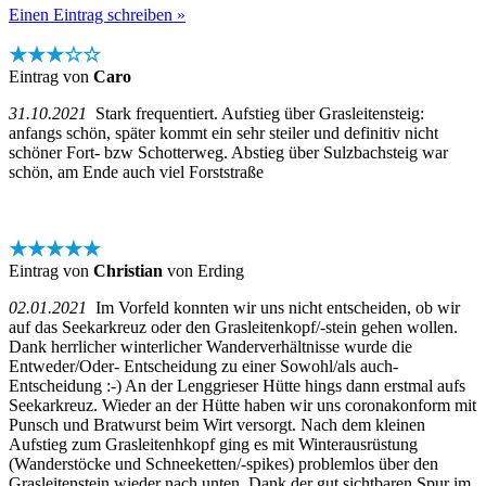
Einen Eintrag schreiben »
★★★☆☆
Eintrag von
Caro
31.10.2021
Stark frequentiert. Aufstieg über Grasleitensteig:
anfangs schön, später kommt ein sehr steiler und definitiv nicht
schöner Fort- bzw Schotterweg. Abstieg über Sulzbachsteig war
schön, am Ende auch viel Forststraße
★★★★★
Eintrag von
Christian
von Erding
02.01.2021
Im Vorfeld konnten wir uns nicht entscheiden, ob wir
auf das Seekarkreuz oder den Grasleitenkopf/-stein gehen wollen.
Dank herrlicher winterlicher Wanderverhältnisse wurde die
Entweder/Oder- Entscheidung zu einer Sowohl/als auch-
Entscheidung :-) An der Lenggrieser Hütte hings dann erstmal aufs
Seekarkreuz. Wieder an der Hütte haben wir uns coronakonform mit
Punsch und Bratwurst beim Wirt versorgt. Nach dem kleinen
Aufstieg zum Grasleitenhkopf ging es mit Winterausrüstung
(Wanderstöcke und Schneeketten/-spikes) problemlos über den
Grasleitenstein wieder nach unten. Dank der gut sichtbaren Spur im