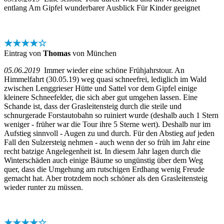
entlang Am Gipfel wunderbarer Ausblick Für Kinder geeignet
★★★★☆
Eintrag von
Thomas
von München
05.06.2019
Immer wieder eine schöne Frühjahrstour. An
Himmelfahrt (30.05.19) weg quasi schneefrei, lediglich im Wald
zwischen Lenggrieser Hütte und Sattel vor dem Gipfel einige
kleinere Schneefelder, die sich aber gut umgehen lassen. Eine
Schande ist, dass der Grasleitensteig durch die steile und
schnurgerade Forstautobahn so ruiniert wurde (deshalb auch 1 Stern
weniger - früher war die Tour ihre 5 Sterne wert). Deshalb nur im
Aufstieg sinnvoll - Augen zu und durch. Für den Abstieg auf jeden
Fall den Sulzersteig nehmen - auch wenn der so früh im Jahr eine
recht batzige Angelegenheit ist. In diesem Jahr lagen durch die
Winterschäden auch einige Bäume so ungünstig über dem Weg
quer, dass die Umgehung am rutschigen Erdhang wenig Freude
gemacht hat. Aber trotzdem noch schöner als den Grasleitensteig
wieder runter zu müssen.
★★★★☆