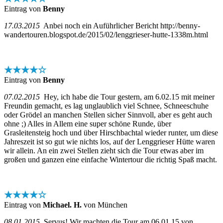
Eintrag von
Benny
17.03.2015
Anbei noch ein Auführlicher Bericht http://benny-
wandertouren.blogspot.de/2015/02/lenggrieser-hutte-1338m.html
★★★★☆
Eintrag von
Benny
07.02.2015
Hey, ich habe die Tour gestern, am 6.02.15 mit meiner
Freundin gemacht, es lag unglaublich viel Schnee, Schneeschuhe
oder Grödel an manchen Stellen sicher Sinnvoll, aber es geht auch
ohne ;) Alles in Allem eine super schöne Runde, über
Grasleitensteig hoch und über Hirschbachtal wieder runter, um diese
Jahreszeit ist so gut wie nichts los, auf der Lenggrieser Hütte waren
wir allein. An ein zwei Stellen zieht sich die Tour etwas aber im
großen und ganzen eine einfache Wintertour die richtig Spaß macht.
★★★★☆
Eintrag von
Michael. H.
von München
08.01.2015
Servus! Wir machten die Tour am 06.01.15 von