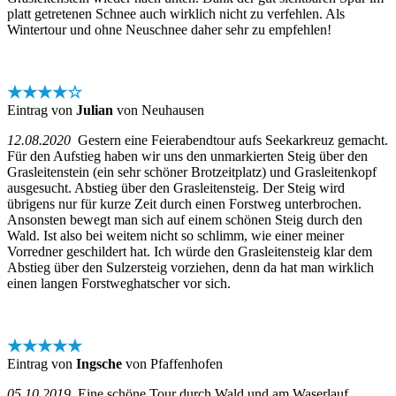
platt getretenen Schnee auch wirklich nicht zu verfehlen. Als
Wintertour und ohne Neuschnee daher sehr zu empfehlen!
★★★★☆
Eintrag von
Julian
von Neuhausen
12.08.2020
Gestern eine Feierabendtour aufs Seekarkreuz gemacht.
Für den Aufstieg haben wir uns den unmarkierten Steig über den
Grasleitenstein (ein sehr schöner Brotzeitplatz) und Grasleitenkopf
ausgesucht. Abstieg über den Grasleitensteig. Der Steig wird
übrigens nur für kurze Zeit durch einen Forstweg unterbrochen.
Ansonsten bewegt man sich auf einem schönen Steig durch den
Wald. Ist also bei weitem nicht so schlimm, wie einer meiner
Vorredner geschildert hat. Ich würde den Grasleitensteig klar dem
Abstieg über den Sulzersteig vorziehen, denn da hat man wirklich
einen langen Forstweghatscher vor sich.
★★★★★
Eintrag von
Ingsche
von Pfaffenhofen
05.10.2019
Eine schöne Tour durch Wald und am Waserlauf