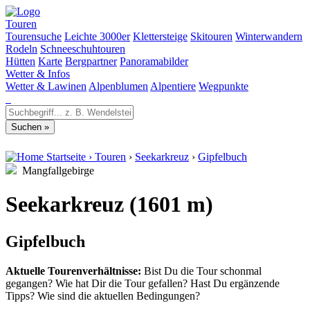
Touren
Tourensuche
Leichte 3000er
Klettersteige
Skitouren
Winterwandern
Rodeln
Schneeschuhtouren
Hütten
Karte
Bergpartner
Panoramabilder
Wetter & Infos
Wetter & Lawinen
Alpenblumen
Alpentiere
Wegpunkte
Startseite
›
Touren
›
Seekarkreuz
›
Gipfelbuch
Mangfallgebirge
Seekarkreuz (1601 m)
Gipfelbuch
Aktuelle Tourenverhältnisse:
Bist Du die Tour schonmal
gegangen? Wie hat Dir die Tour gefallen? Hast Du ergänzende
Tipps? Wie sind die aktuellen Bedingungen?