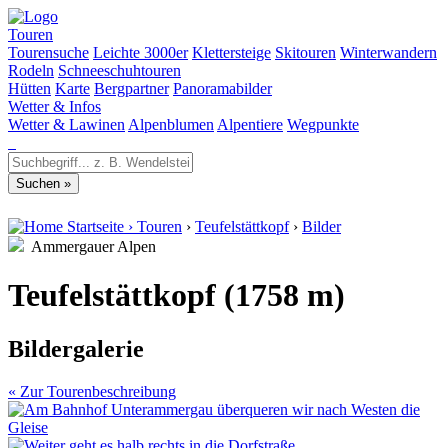
Touren
Tourensuche
Leichte 3000er
Klettersteige
Skitouren
Winterwandern
Rodeln
Schneeschuhtouren
Hütten
Karte
Bergpartner
Panoramabilder
Wetter & Infos
Wetter & Lawinen
Alpenblumen
Alpentiere
Wegpunkte
Startseite
›
Touren
›
Teufelstättkopf
›
Bilder
Ammergauer Alpen
Teufelstättkopf (1758 m)
Bildergalerie
« Zur Tourenbeschreibung