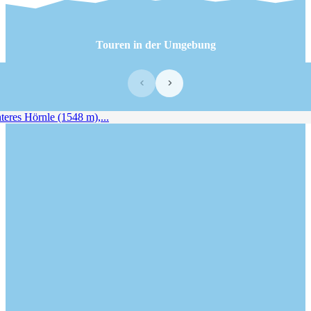
Touren in der Umgebung
‹
›
eres Hörnle (1548 m),...