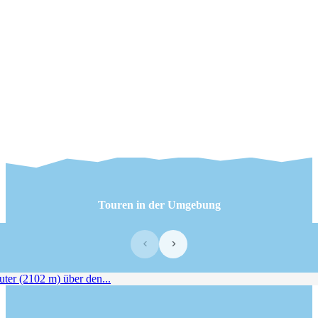
Touren in der Umgebung
‹
›
er (2102 m) über den...