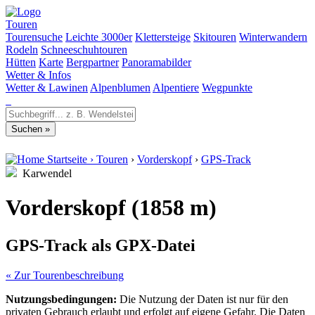
Touren
Tourensuche
Leichte 3000er
Klettersteige
Skitouren
Winterwandern
Rodeln
Schneeschuhtouren
Hütten
Karte
Bergpartner
Panoramabilder
Wetter & Infos
Wetter & Lawinen
Alpenblumen
Alpentiere
Wegpunkte
Startseite
›
Touren
›
Vorderskopf
›
GPS-Track
Karwendel
Vorderskopf (1858 m)
GPS-Track als GPX-Datei
« Zur Tourenbeschreibung
Nutzungsbedingungen:
Die Nutzung der Daten ist nur für den
privaten Gebrauch erlaubt und erfolgt auf eigene Gefahr. Die Daten