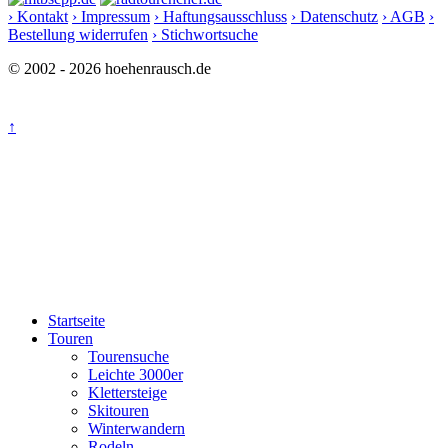
› Kontakt
› Impressum
› Haftungsausschluss
› Datenschutz
› AGB
›
Bestellung widerrufen
› Stichwortsuche
© 2002 - 2026 hoehenrausch.de
↑
Startseite
Touren
Tourensuche
Leichte 3000er
Klettersteige
Skitouren
Winterwandern
Rodeln