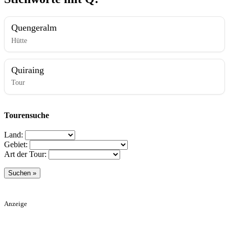
Quengeralm
Hütte
Quiraing
Tour
Tourensuche
Land:
Gebiet:
Art der Tour:
Anzeige