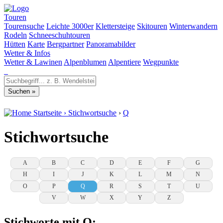
Touren
Tourensuche
Leichte 3000er
Klettersteige
Skitouren
Winterwandern
Rodeln
Schneeschuhtouren
Hütten
Karte
Bergpartner
Panoramabilder
Wetter & Infos
Wetter & Lawinen
Alpenblumen
Alpentiere
Wegpunkte
Startseite
›
Stichwortsuche
›
Q
Stichwortsuche
A
B
C
D
E
F
G
H
I
J
K
L
M
N
O
P
Q
R
S
T
U
V
W
X
Y
Z
Stichworte mit Q: